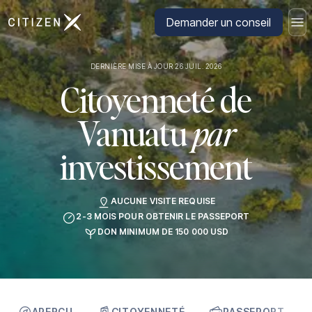
Aller à la page d'accueil de CitizenX
Demander un conseil
DERNIÈRE MISE À JOUR 26 JUIL. 2026
Citoyenneté de
Vanuatu
par
investissement
AUCUNE VISITE REQUISE
2-3 MOIS POUR OBTENIR LE PASSEPORT
DON MINIMUM DE 150 000 USD
APERÇU
CITOYENNETÉ
PASSEPORT