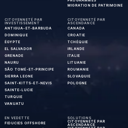
PROGRAMMES
MIGRATION DE PATRIMOINE
CITOYENNETÉ PAR
CITOYENNETÉ PAR
INVESTISSEMENT
ASCENDANCE
ANTIGUA-ET-BARBUDA
CANADA
DOMINIQUE
CROATIE
ÉGYPTE
TCHÉQUIE
EL SALVADOR
IRLANDE
GRENADE
ITALIE
NAURU
LITUANIE
SÃO TOMÉ-ET-PRINCIPE
ROUMANIE
SIERRA LEONE
SLOVAQUIE
SAINT-KITTS-ET-NEVIS
POLOGNE
SAINTE-LUCIE
TURQUIE
VANUATU
EN VEDETTE
SOLUTIONS
CITOYENNETÉ PAR
FIDUCIES OFFSHORE
ASCENDANCE