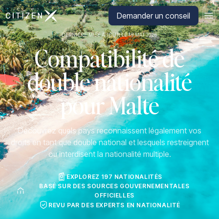
Aller à la page d'accueil de CitizenX
Demander un conseil
DERNIÈRE MISE À JOUR LE 19 MAI 2026
Compatibilité de
double nationalité
pour Malte
Découvrez quels pays reconnaissent légalement vos
droits en tant que double national et lesquels restreignent
ou interdisent la nationalité multiple.
EXPLOREZ 197 NATIONALITÉS
BASÉ SUR DES SOURCES GOUVERNEMENTALES
OFFICIELLES
REVU PAR DES EXPERTS EN NATIONALITÉ