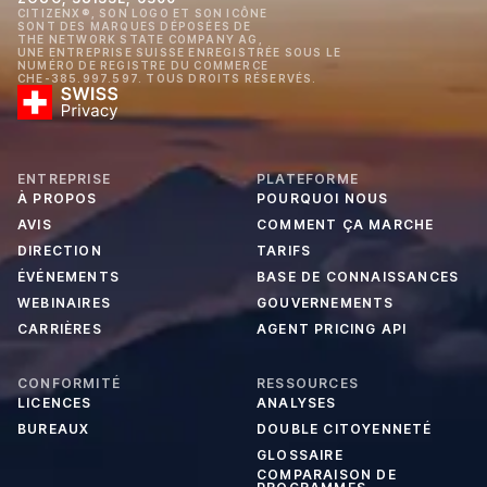
CITIZENX®, SON LOGO ET SON ICÔNE
SONT DES MARQUES DÉPOSÉES DE
THE NETWORK STATE COMPANY AG,
UNE ENTREPRISE SUISSE ENREGISTRÉE SOUS LE
NUMÉRO DE REGISTRE DU COMMERCE
CHE-385.997.597. TOUS DROITS RÉSERVÉS.
ENTREPRISE
PLATEFORME
À PROPOS
POURQUOI NOUS
AVIS
COMMENT ÇA MARCHE
DIRECTION
TARIFS
ÉVÉNEMENTS
BASE DE CONNAISSANCES
WEBINAIRES
GOUVERNEMENTS
CARRIÈRES
AGENT PRICING API
CONFORMITÉ
RESSOURCES
LICENCES
ANALYSES
BUREAUX
DOUBLE CITOYENNETÉ
GLOSSAIRE
COMPARAISON DE