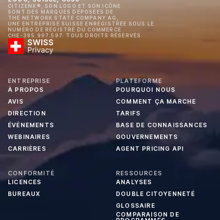
CITIZENX®, SON LOGO ET SON ICÔNE
SONT DES MARQUES DÉPOSÉES DE
THE NETWORK STATE COMPANY AG,
UNE ENTREPRISE SUISSE ENREGISTRÉE SOUS LE
NUMÉRO DE REGISTRE DU COMMERCE
CHE-385.997.597. TOUS DROITS RÉSERVÉS.
ENTREPRISE
PLATEFORME
À PROPOS
POURQUOI NOUS
AVIS
COMMENT ÇA MARCHE
DIRECTION
TARIFS
ÉVÉNEMENTS
BASE DE CONNAISSANCES
WEBINAIRES
GOUVERNEMENTS
CARRIÈRES
AGENT PRICING API
CONFORMITÉ
RESSOURCES
LICENCES
ANALYSES
BUREAUX
DOUBLE CITOYENNETÉ
GLOSSAIRE
COMPARAISON DE