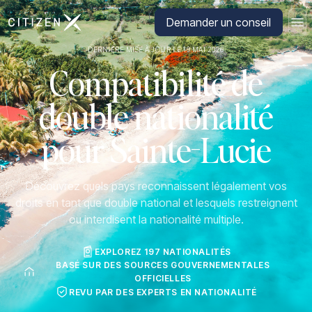
Aller à la page d'accueil de CitizenX
Demander un conseil
DERNIÈRE MISE À JOUR LE 19 MAI 2026
Compatibilité de
double nationalité
pour Sainte-Lucie
Découvrez quels pays reconnaissent légalement vos
droits en tant que double national et lesquels restreignent
ou interdisent la nationalité multiple.
EXPLOREZ 197 NATIONALITÉS
BASÉ SUR DES SOURCES GOUVERNEMENTALES
OFFICIELLES
REVU PAR DES EXPERTS EN NATIONALITÉ