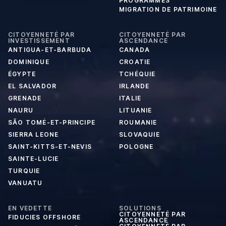
PROGRAMMES
MIGRATION DE PATRIMOINE
CITOYENNETÉ PAR
CITOYENNETÉ PAR
INVESTISSEMENT
ASCENDANCE
ANTIGUA-ET-BARBUDA
CANADA
DOMINIQUE
CROATIE
ÉGYPTE
TCHÉQUIE
EL SALVADOR
IRLANDE
GRENADE
ITALIE
NAURU
LITUANIE
SÃO TOMÉ-ET-PRINCIPE
ROUMANIE
SIERRA LEONE
SLOVAQUIE
SAINT-KITTS-ET-NEVIS
POLOGNE
SAINTE-LUCIE
TURQUIE
VANUATU
EN VEDETTE
SOLUTIONS
CITOYENNETÉ PAR
FIDUCIES OFFSHORE
ASCENDANCE