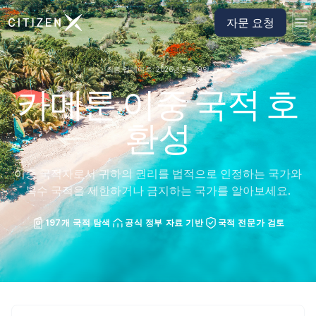
CitizenX 홈페이지로 이동
자문 요청
최종 업데이트: 2026년 5월 19일
카메룬 이중 국적 호
환성
이중 국적자로서 귀하의 권리를 법적으로 인정하는 국가와
복수 국적을 제한하거나 금지하는 국가를 알아보세요.
197개 국적 탐색
공식 정부 자료 기반
국적 전문가 검토