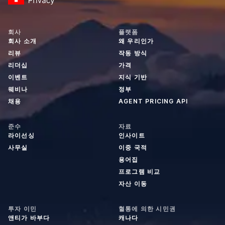
회사
플랫폼
회사 소개
왜 우리인가
리뷰
작동 방식
리더십
가격
이벤트
지식 기반
웨비나
정부
채용
AGENT PRICING API
준수
자료
라이선싱
인사이트
사무실
이중 국적
용어집
프로그램 비교
자산 이동
투자 이민
혈통에 의한 시민권
앤티가 바부다
캐나다