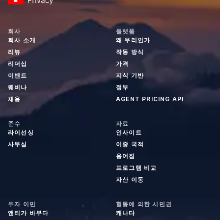
회사
플랫폼
회사 소개
왜 우리인가
리뷰
작동 방식
리더십
가격
이벤트
지식 기반
웨비나
정부
채용
AGENT PRICING API
준수
자료
라이선싱
인사이트
사무실
이중 국적
용어집
프로그램 비교
자산 이동
투자 이민
혈통에 의한 시민권
앤티가 바부다
캐나다