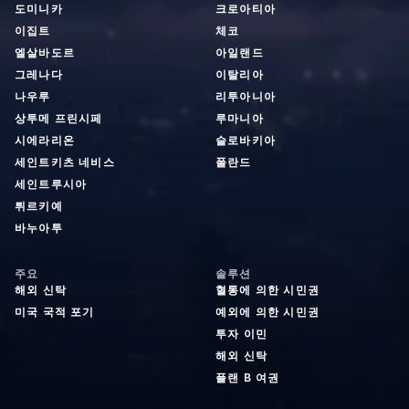
도미니카
크로아티아
이집트
체코
엘살바도르
아일랜드
그레나다
이탈리아
나우루
리투아니아
상투메 프린시페
루마니아
시에라리온
슬로바키아
세인트키츠 네비스
폴란드
세인트루시아
튀르키예
바누아투
주요
솔루션
해외 신탁
혈통에 의한 시민권
미국 국적 포기
예외에 의한 시민권
투자 이민
해외 신탁
플랜 B 여권