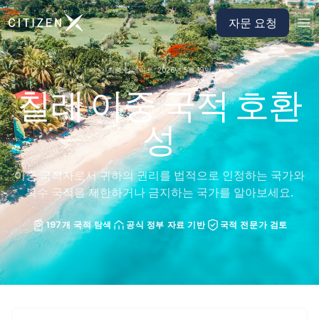
CitizenX 홈페이지로 이동
자문 요청
최종 업데이트: 2026년 5월 19일
칠레 이중 국적 호환
성
이중 국적자로서 귀하의 권리를 법적으로 인정하는 국가와
복수 국적을 제한하거나 금지하는 국가를 알아보세요.
197개 국적 탐색
공식 정부 자료 기반
국적 전문가 검토