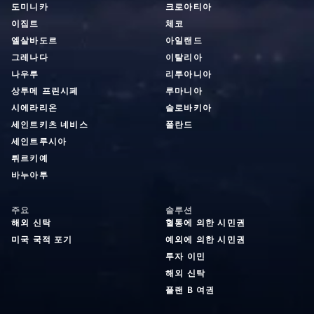
도미니카
크로아티아
이집트
체코
엘살바도르
아일랜드
그레나다
이탈리아
나우루
리투아니아
상투메 프린시페
루마니아
시에라리온
슬로바키아
세인트키츠 네비스
폴란드
세인트루시아
튀르키예
바누아투
주요
솔루션
해외 신탁
혈통에 의한 시민권
미국 국적 포기
예외에 의한 시민권
투자 이민
해외 신탁
플랜 B 여권