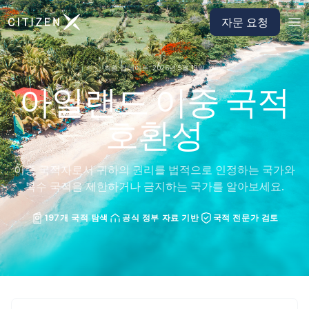
CitizenX 홈페이지로 이동
자문 요청
최종 업데이트: 2026년 5월 19일
아일랜드 이중 국적
호환성
이중 국적자로서 귀하의 권리를 법적으로 인정하는 국가와
복수 국적을 제한하거나 금지하는 국가를 알아보세요.
197개 국적 탐색
공식 정부 자료 기반
국적 전문가 검토