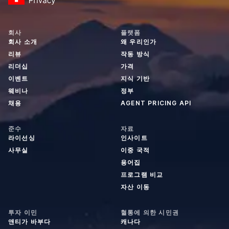
회사
플랫폼
회사 소개
왜 우리인가
리뷰
작동 방식
리더십
가격
이벤트
지식 기반
웨비나
정부
채용
AGENT PRICING API
준수
자료
라이선싱
인사이트
사무실
이중 국적
용어집
프로그램 비교
자산 이동
투자 이민
혈통에 의한 시민권
앤티가 바부다
캐나다