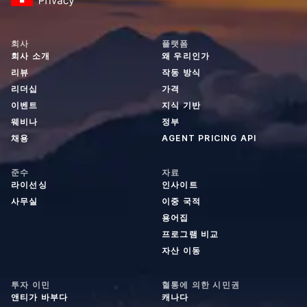
회사
플랫폼
회사 소개
왜 우리인가
리뷰
작동 방식
리더십
가격
이벤트
지식 기반
웨비나
정부
채용
AGENT PRICING API
준수
자료
라이선싱
인사이트
사무실
이중 국적
용어집
프로그램 비교
자산 이동
투자 이민
혈통에 의한 시민권
앤티가 바부다
캐나다