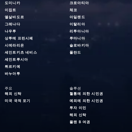
도미니카
크로아티아
이집트
체코
엘살바도르
아일랜드
그레나다
이탈리아
나우루
리투아니아
상투메 프린시페
루마니아
시에라리온
슬로바키아
세인트키츠 네비스
폴란드
세인트루시아
튀르키예
바누아투
주요
솔루션
해외 신탁
혈통에 의한 시민권
미국 국적 포기
예외에 의한 시민권
투자 이민
해외 신탁
플랜 B 여권