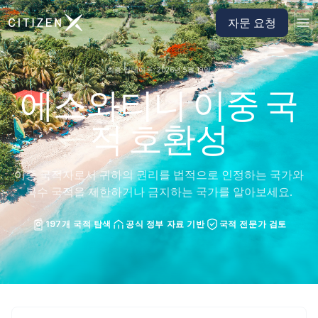
CitizenX 홈페이지로 이동
자문 요청
최종 업데이트: 2026년 5월 19일
에스와티니 이중 국
적 호환성
이중 국적자로서 귀하의 권리를 법적으로 인정하는 국가와
복수 국적을 제한하거나 금지하는 국가를 알아보세요.
197개 국적 탐색
공식 정부 자료 기반
국적 전문가 검토