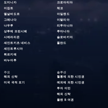
도미니카
크로아티아
이집트
체코
엘살바도르
아일랜드
그레나다
이탈리아
나우루
리투아니아
상투메 프린시페
루마니아
시에라리온
슬로바키아
세인트키츠 네비스
폴란드
세인트루시아
튀르키예
바누아투
주요
솔루션
해외 신탁
혈통에 의한 시민권
미국 국적 포기
예외에 의한 시민권
투자 이민
해외 신탁
플랜 B 여권