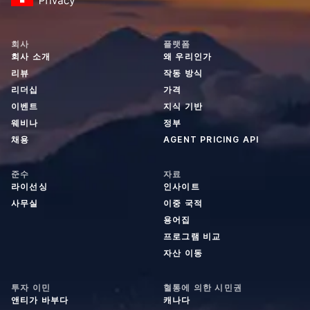
회사
플랫폼
회사 소개
왜 우리인가
리뷰
작동 방식
리더십
가격
이벤트
지식 기반
웨비나
정부
채용
AGENT PRICING API
준수
자료
라이선싱
인사이트
사무실
이중 국적
용어집
프로그램 비교
자산 이동
투자 이민
혈통에 의한 시민권
앤티가 바부다
캐나다