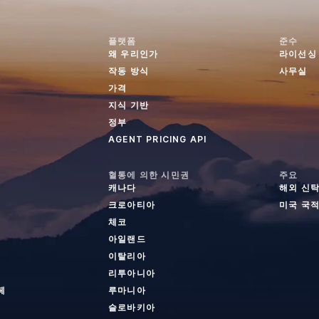
플랫폼
준수
왜 우리인가
라이선싱
작동 방식
사무실
가격
지식 기반
정부
AGENT PRICING API
혈통에 의한 시민권
주요
캐나다
해외 신
크로아티아
미국 국적
체코
아일랜드
이탈리아
리투아니아
페
루마니아
슬로바키아