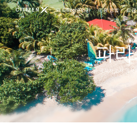
CitizenX 홈페이지로 이동
왜 CitizenX인가
이용 방법
요금
파라
이중 국적자로서 귀하