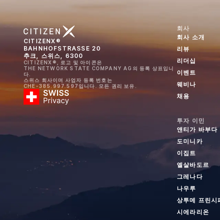
회사
회사 소개
CITIZENX®
BAHNHOFSTRASSE 20
리뷰
추크, 스위스, 6300
리더십
CITIZENX®, 로고 및 아이콘은
THE NETWORK STATE COMPANY AG의 등록 상표입니
이벤트
다.
스위스 회사이며 사업자 등록 번호는
웨비나
CHE-385.997.597입니다. 모든 권리 보유.
채용
투자 이민
앤티가 바부다
도미니카
이집트
엘살바도르
그레나다
나우루
상투메 프린시
시에라리온