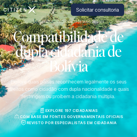
Ir para a página inicial da CitizenX
Solicitar consultoria
ÚLTIMA ATUALIZAÇÃO EM 19 DE MAIO DE 2026
Compatibilidade de
dupla cidadania de
Bolívia
Explore quais países reconhecem legalmente os seus
direitos como cidadão com dupla nacionalidade e quais
restringem ou proíbem a cidadania múltipla.
EXPLORE 197 CIDADANIAS
COM BASE EM FONTES GOVERNAMENTAIS OFICIAIS
REVISTO POR ESPECIALISTAS EM CIDADANIA