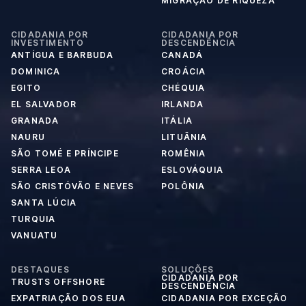
MIGRAÇÃO DE RIQUEZA
CIDADANIA POR
CIDADANIA POR
INVESTIMENTO
DESCENDÊNCIA
ANTÍGUA E BARBUDA
CANADÁ
DOMINICA
CROÁCIA
EGITO
CHÉQUIA
EL SALVADOR
IRLANDA
GRANADA
ITÁLIA
NAURU
LITUÂNIA
SÃO TOMÉ E PRÍNCIPE
ROMÊNIA
SERRA LEOA
ESLOVÁQUIA
SÃO CRISTÓVÃO E NEVES
POLÔNIA
SANTA LÚCIA
TURQUIA
VANUATU
DESTAQUES
SOLUÇÕES
CIDADANIA POR
TRUSTS OFFSHORE
DESCENDÊNCIA
EXPATRIAÇÃO DOS EUA
CIDADANIA POR EXCEÇÃO