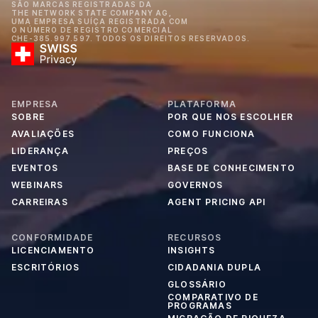
SÃO MARCAS REGISTRADAS DA
THE NETWORK STATE COMPANY AG,
UMA EMPRESA SUÍÇA REGISTRADA COM
O NÚMERO DE REGISTRO COMERCIAL
CHE-385.997.597. TODOS OS DIREITOS RESERVADOS.
EMPRESA
PLATAFORMA
SOBRE
POR QUE NOS ESCOLHER
AVALIAÇÕES
COMO FUNCIONA
LIDERANÇA
PREÇOS
EVENTOS
BASE DE CONHECIMENTO
WEBINARS
GOVERNOS
CARREIRAS
AGENT PRICING API
CONFORMIDADE
RECURSOS
LICENCIAMENTO
INSIGHTS
ESCRITÓRIOS
CIDADANIA DUPLA
GLOSSÁRIO
COMPARATIVO DE
PROGRAMAS