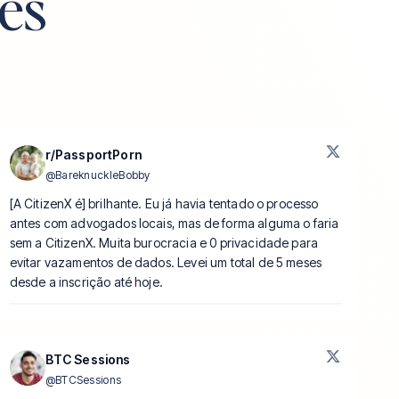
es
r/PassportPorn
@
BareknuckleBobby
[A CitizenX é] brilhante. Eu já havia tentado o processo
antes com advogados locais, mas de forma alguma o faria
sem a CitizenX. Muita burocracia e 0 privacidade para
evitar vazamentos de dados. Levei um total de 5 meses
desde a inscrição até hoje.
BTC Sessions
@
BTCSessions