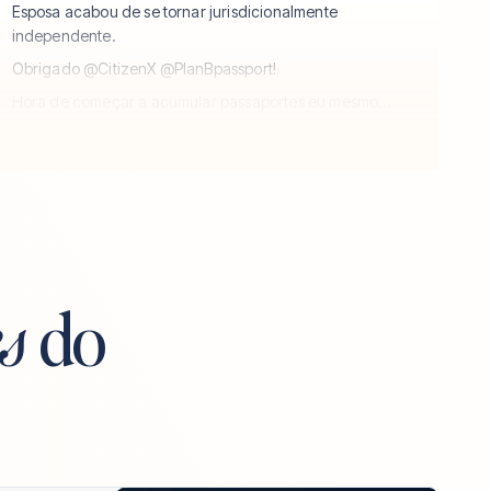
Esposa acabou de se tornar jurisdicionalmente
independente.
Obrigado @CitizenX @PlanBpassport!
Hora de começar a acumular passaportes eu mesmo...
s
do