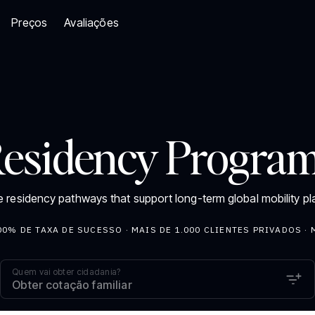
Preços
Avaliações
esidency Progra
e residency pathways that support long-term global mobility pl
00% DE TAXA DE SUCESSO · MAIS DE 1.000 CLIENTES PRIVADOS · 
Quem vai obter cidadania?
Obter cotação familiar
 CENTRAL
AMÉRICA CENTRAL
STINOS BUILDS DE VISTO
148 DESTINOS SEM VISTO