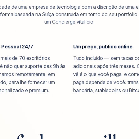
ade de uma empresa de tecnologia com a discrição de uma e
taforma baseada na Suíça construída em torno do seu portfóli
um Concierge vitalício.
 Pessoal 24/7
Um preço, público online
mais de 70 escritórios
Tudo incluído — sem taxas o
ê não quer suporte das 9h às
adicionais após três meses. 
lhamos remotamente, em
vê é o que você paga, e co
do, para lhe fornecer um
paga depende de você: trans
rsonalizado e premium.
bancária, stablecoins ou Bitc