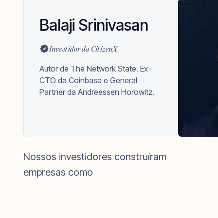
Balaji Srinivasan
Investidor da CitizenX
Autor de The Network State. Ex-
CTO da Coinbase e General
Partner da Andreessen Horowitz.
SpaceX
Nossos investidores construíram
Coinbase
empresas como
Revolut
Polygon
Tesla