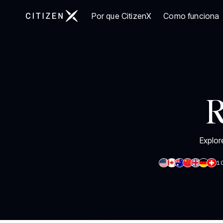
Ir para a página inicial da CitizenX
Por que CitizenX
Como funciona
R
Explor
1
EUROPA
Letônia
AMÉRICA
182 DESTINOS COM ISENÇÃO DE VISTO
148 DE