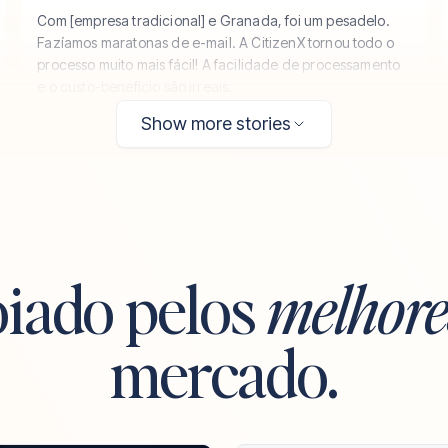
Com [
empresa tradicional
] e Granada, foi um pesadelo.
Fazíamos maratonas de e-mail. A CitizenX tornou todo o
processo muito mais fácil! A facilidade de processamento
e o custo-benefício são irreais.
Show more stories
iado pelos
melhore
mercado.