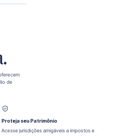
R ANO
ORTE
.
 oferecem
lio de
Proteja seu Patrimônio
Acesse jurisdições amigáveis a impostos e