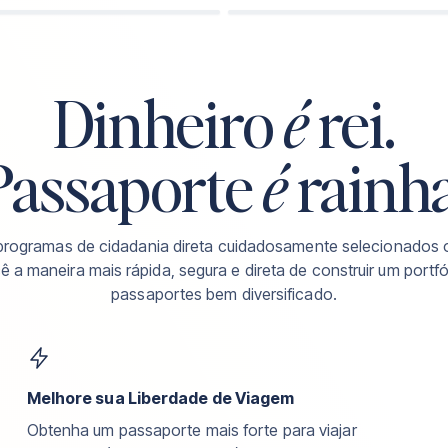
VISITA DE 24 HORAS A CADA 2 ANOS
UM DIA DE PRESENÇA PO
á
Costa Rica
S ATÉ O PASSAPORTE
5-7 ANOS ATÉ O PASSAP
Dinheiro
é
rei.
Passaporte
é
rainha
rogramas de cidadania direta cuidadosamente selecionados
ê a maneira mais rápida, segura e direta de construir um portfó
passaportes bem diversificado.
Melhore sua Liberdade de Viagem
Obtenha um passaporte mais forte para viajar