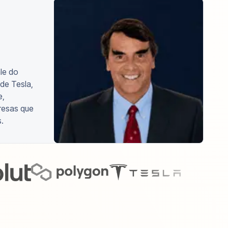
ale do
 de Tesla,
e,
resas que
.