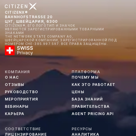
CITIZENX®
BAHNHOFSTRASSE 20
ЦУГ, ШВЕЙЦАРИЯ, 6300
CITIZENX®, ЕГО ЛОГОТИП И ЗНАЧОК
ЯВЛЯЮТСЯ ЗАРЕГИСТРИРОВАННЫМИ ТОВАРНЫМИ
ЗНАКАМИ
THE NETWORK STATE COMPANY AG,
ШВЕЙЦАРСКОЙ КОМПАНИИ, ЗАРЕГИСТРИРОВАННОЙ ПОД
НОМЕРОМ CHE-385.997.597. ВСЕ ПРАВА ЗАЩИЩЕНЫ.
КОМПАНИЯ
ПЛАТФОРМА
О НАС
ПОЧЕМУ МЫ
ОТЗЫВЫ
КАК ЭТО РАБОТАЕТ
РУКОВОДСТВО
ЦЕНЫ
МЕРОПРИЯТИЯ
БАЗА ЗНАНИЙ
ВЕБИНАРЫ
ПРАВИТЕЛЬСТВА
КАРЬЕРА
AGENT PRICING API
СООТВЕТСТВИЕ
РЕСУРСЫ
ЛИЦЕНЗИРОВАНИЕ
АНАЛИТИКА