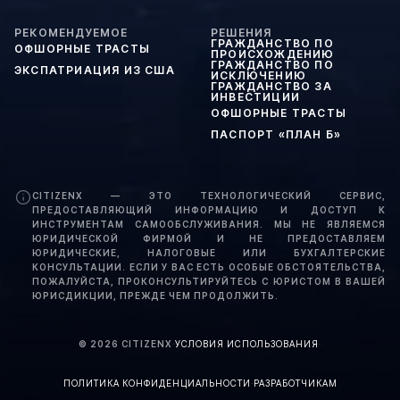
РЕКОМЕНДУЕМОЕ
РЕШЕНИЯ
ГРАЖДАНСТВО ПО
ОФШОРНЫЕ ТРАСТЫ
ПРОИСХОЖДЕНИЮ
ГРАЖДАНСТВО ПО
ЭКСПАТРИАЦИЯ ИЗ США
ИСКЛЮЧЕНИЮ
ГРАЖДАНСТВО ЗА
ИНВЕСТИЦИИ
ОФШОРНЫЕ ТРАСТЫ
ПАСПОРТ «ПЛАН Б»
CITIZENX — ЭТО ТЕХНОЛОГИЧЕСКИЙ СЕРВИС,
ПРЕДОСТАВЛЯЮЩИЙ ИНФОРМАЦИЮ И ДОСТУП К
ИНСТРУМЕНТАМ САМООБСЛУЖИВАНИЯ. МЫ НЕ ЯВЛЯЕМСЯ
ЮРИДИЧЕСКОЙ ФИРМОЙ И НЕ ПРЕДОСТАВЛЯЕМ
ЮРИДИЧЕСКИЕ, НАЛОГОВЫЕ ИЛИ БУХГАЛТЕРСКИЕ
КОНСУЛЬТАЦИИ. ЕСЛИ У ВАС ЕСТЬ ОСОБЫЕ ОБСТОЯТЕЛЬСТВА,
ПОЖАЛУЙСТА, ПРОКОНСУЛЬТИРУЙТЕСЬ С ЮРИСТОМ В ВАШЕЙ
ЮРИСДИКЦИИ, ПРЕЖДЕ ЧЕМ ПРОДОЛЖИТЬ.
©
2026
CITIZENX
·
УСЛОВИЯ ИСПОЛЬЗОВАНИЯ
·
ПОЛИТИКА КОНФИДЕНЦИАЛЬНОСТИ
·
РАЗРАБОТЧИКАМ