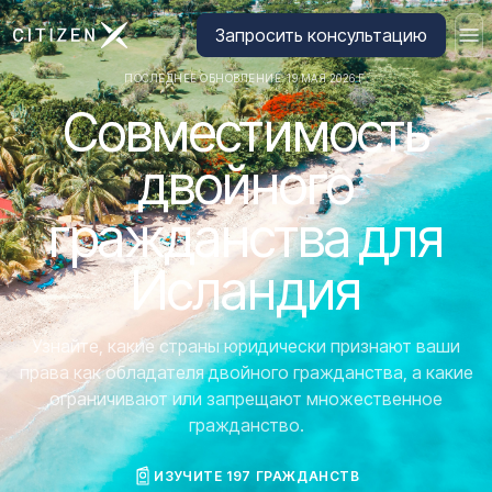
Перейти на главную страницу CitizenX
Запросить консультацию
ПОСЛЕДНЕЕ ОБНОВЛЕНИЕ: 19 МАЯ 2026 Г.
Совместимость
двойного
гражданства для
Исландия
Узнайте, какие страны юридически признают ваши
права как обладателя двойного гражданства, а какие
ограничивают или запрещают множественное
гражданство.
ИЗУЧИТЕ 197 ГРАЖДАНСТВ