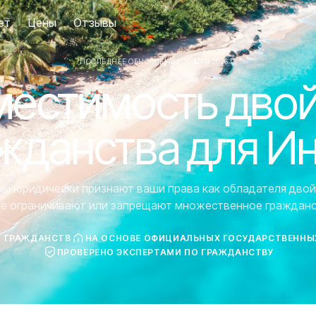
ет
Цены
Отзывы
ПОСЛЕДНЕЕ ОБНОВЛЕНИЕ: 19 МАЯ 2026 Г.
естимость дво
жданства для И
аны юридически признают ваши права как обладателя двой
ие ограничивают или запрещают множественное гражданс
7 ГРАЖДАНСТВ
НА ОСНОВЕ ОФИЦИАЛЬНЫХ ГОСУДАРСТВЕННЫ
ПРОВЕРЕНО ЭКСПЕРТАМИ ПО ГРАЖДАНСТВУ