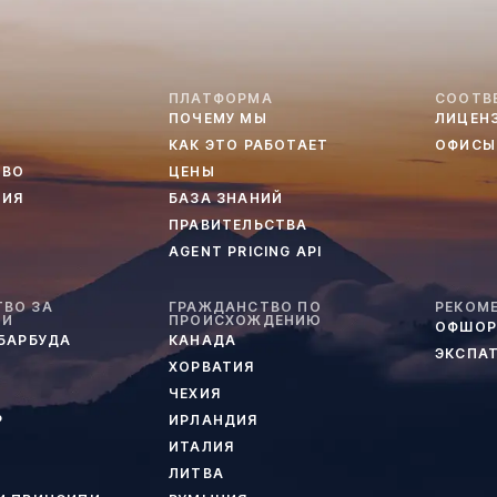
ПЛАТФОРМА
СООТВ
ПОЧЕМУ МЫ
ЛИЦЕН
КАК ЭТО РАБОТАЕТ
ОФИСЫ
ТВО
ЦЕНЫ
ТИЯ
БАЗА ЗНАНИЙ
ПРАВИТЕЛЬСТВА
AGENT PRICING API
ВО ЗА
ГРАЖДАНСТВО ПО
РЕКОМ
ИИ
ПРОИСХОЖДЕНИЮ
ОФШОР
 БАРБУДА
КАНАДА
ЭКСПА
ХОРВАТИЯ
ЧЕХИЯ
Р
ИРЛАНДИЯ
ИТАЛИЯ
ЛИТВА