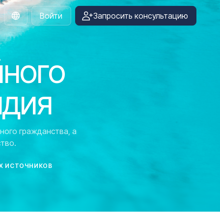
Войти
Запросить консультацию
Russian
йного
ндия
ного гражданства, а
тво.
Х ИСТОЧНИКОВ