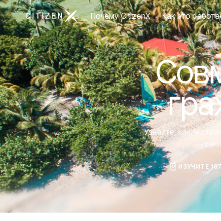
Перейти на главную страницу CitizenX
Почему CitizenX
Как это работа
Совм
гра
Узнайте, какие стр
как
ИЗУЧИТЕ 19