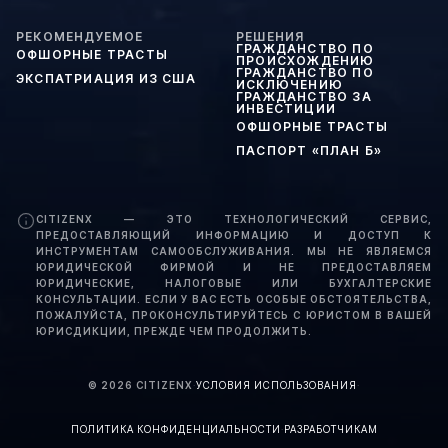
РЕКОМЕНДУЕМОЕ
РЕШЕНИЯ
ГРАЖДАНСТВО ПО
ОФШОРНЫЕ ТРАСТЫ
ПРОИСХОЖДЕНИЮ
ГРАЖДАНСТВО ПО
ЭКСПАТРИАЦИЯ ИЗ США
ИСКЛЮЧЕНИЮ
ГРАЖДАНСТВО ЗА
ИНВЕСТИЦИИ
ОФШОРНЫЕ ТРАСТЫ
ПАСПОРТ «ПЛАН Б»
CITIZENX — ЭТО ТЕХНОЛОГИЧЕСКИЙ СЕРВИС,
ПРЕДОСТАВЛЯЮЩИЙ ИНФОРМАЦИЮ И ДОСТУП К
ИНСТРУМЕНТАМ САМООБСЛУЖИВАНИЯ. МЫ НЕ ЯВЛЯЕМСЯ
ЮРИДИЧЕСКОЙ ФИРМОЙ И НЕ ПРЕДОСТАВЛЯЕМ
ЮРИДИЧЕСКИЕ, НАЛОГОВЫЕ ИЛИ БУХГАЛТЕРСКИЕ
КОНСУЛЬТАЦИИ. ЕСЛИ У ВАС ЕСТЬ ОСОБЫЕ ОБСТОЯТЕЛЬСТВА,
ПОЖАЛУЙСТА, ПРОКОНСУЛЬТИРУЙТЕСЬ С ЮРИСТОМ В ВАШЕЙ
ЮРИСДИКЦИИ, ПРЕЖДЕ ЧЕМ ПРОДОЛЖИТЬ.
©
2026
CITIZENX
·
УСЛОВИЯ ИСПОЛЬЗОВАНИЯ
·
ПОЛИТИКА КОНФИДЕНЦИАЛЬНОСТИ
·
РАЗРАБОТЧИКАМ