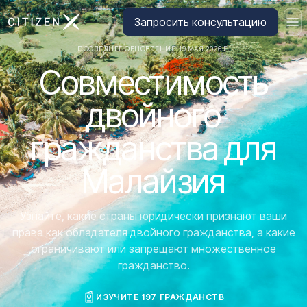
Перейти на главную страницу CitizenX
Запросить консультацию
ПОСЛЕДНЕЕ ОБНОВЛЕНИЕ: 19 МАЯ 2026 Г.
Совместимость
двойного
гражданства для
Малайзия
Узнайте, какие страны юридически признают ваши
права как обладателя двойного гражданства, а какие
ограничивают или запрещают множественное
гражданство.
ИЗУЧИТЕ 197 ГРАЖДАНСТВ