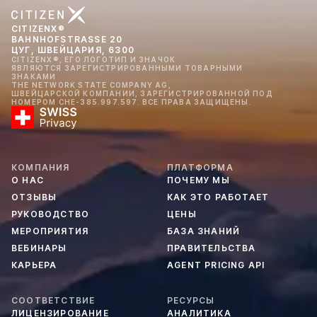
CITIZENX®
BAHNHOFSTRASSE 20
ЦУГ, ШВЕЙЦАРИЯ, 6300
CITIZENX®, ЕГО ЛОГОТИП И ЗНАЧОК
ЯВЛЯЮТСЯ ЗАРЕГИСТРИРОВАННЫМИ ТОВАРНЫМИ
ЗНАКАМИ
THE NETWORK STATE COMPANY AG,
ШВЕЙЦАРСКОЙ КОМПАНИИ, ЗАРЕГИСТРИРОВАННОЙ ПОД
НОМЕРОМ CHE-385.997.597. ВСЕ ПРАВА ЗАЩИЩЕНЫ.
КОМПАНИЯ
ПЛАТФОРМА
О НАС
ПОЧЕМУ МЫ
ОТЗЫВЫ
КАК ЭТО РАБОТАЕТ
РУКОВОДСТВО
ЦЕНЫ
МЕРОПРИЯТИЯ
БАЗА ЗНАНИЙ
ВЕБИНАРЫ
ПРАВИТЕЛЬСТВА
КАРЬЕРА
AGENT PRICING API
СООТВЕТСТВИЕ
РЕСУРСЫ
ЛИЦЕНЗИРОВАНИЕ
АНАЛИТИКА