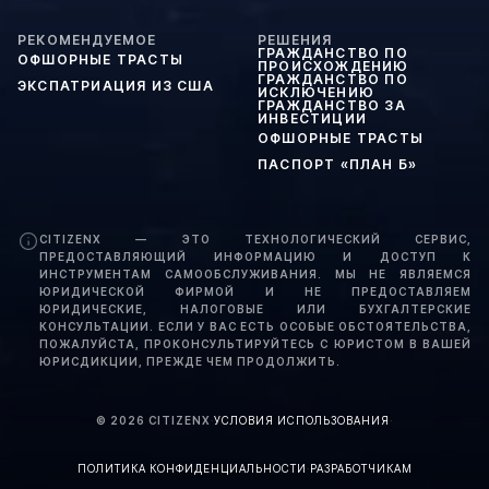
РЕКОМЕНДУЕМОЕ
РЕШЕНИЯ
ГРАЖДАНСТВО ПО
ОФШОРНЫЕ ТРАСТЫ
ПРОИСХОЖДЕНИЮ
ГРАЖДАНСТВО ПО
ЭКСПАТРИАЦИЯ ИЗ США
ИСКЛЮЧЕНИЮ
ГРАЖДАНСТВО ЗА
ИНВЕСТИЦИИ
ОФШОРНЫЕ ТРАСТЫ
ПАСПОРТ «ПЛАН Б»
CITIZENX — ЭТО ТЕХНОЛОГИЧЕСКИЙ СЕРВИС,
ПРЕДОСТАВЛЯЮЩИЙ ИНФОРМАЦИЮ И ДОСТУП К
ИНСТРУМЕНТАМ САМООБСЛУЖИВАНИЯ. МЫ НЕ ЯВЛЯЕМСЯ
ЮРИДИЧЕСКОЙ ФИРМОЙ И НЕ ПРЕДОСТАВЛЯЕМ
ЮРИДИЧЕСКИЕ, НАЛОГОВЫЕ ИЛИ БУХГАЛТЕРСКИЕ
КОНСУЛЬТАЦИИ. ЕСЛИ У ВАС ЕСТЬ ОСОБЫЕ ОБСТОЯТЕЛЬСТВА,
ПОЖАЛУЙСТА, ПРОКОНСУЛЬТИРУЙТЕСЬ С ЮРИСТОМ В ВАШЕЙ
ЮРИСДИКЦИИ, ПРЕЖДЕ ЧЕМ ПРОДОЛЖИТЬ.
©
2026
CITIZENX
·
УСЛОВИЯ ИСПОЛЬЗОВАНИЯ
·
ПОЛИТИКА КОНФИДЕНЦИАЛЬНОСТИ
·
РАЗРАБОТЧИКАМ