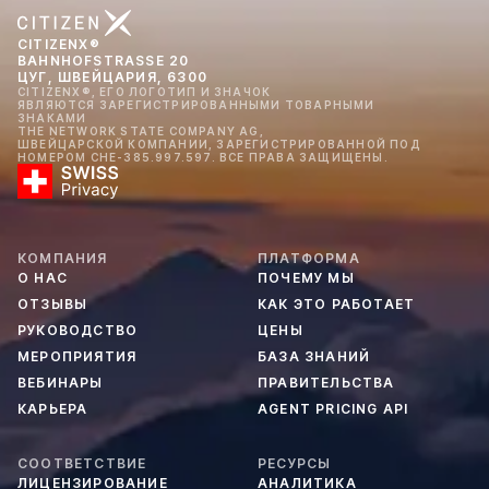
CITIZENX®
BAHNHOFSTRASSE 20
ЦУГ, ШВЕЙЦАРИЯ, 6300
CITIZENX®, ЕГО ЛОГОТИП И ЗНАЧОК
ЯВЛЯЮТСЯ ЗАРЕГИСТРИРОВАННЫМИ ТОВАРНЫМИ
ЗНАКАМИ
THE NETWORK STATE COMPANY AG,
ШВЕЙЦАРСКОЙ КОМПАНИИ, ЗАРЕГИСТРИРОВАННОЙ ПОД
НОМЕРОМ CHE-385.997.597. ВСЕ ПРАВА ЗАЩИЩЕНЫ.
КОМПАНИЯ
ПЛАТФОРМА
О НАС
ПОЧЕМУ МЫ
ОТЗЫВЫ
КАК ЭТО РАБОТАЕТ
РУКОВОДСТВО
ЦЕНЫ
МЕРОПРИЯТИЯ
БАЗА ЗНАНИЙ
ВЕБИНАРЫ
ПРАВИТЕЛЬСТВА
КАРЬЕРА
AGENT PRICING API
СООТВЕТСТВИЕ
РЕСУРСЫ
ЛИЦЕНЗИРОВАНИЕ
АНАЛИТИКА