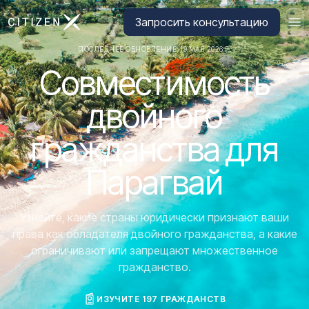
Перейти на главную страницу CitizenX
Запросить консультацию
ПОСЛЕДНЕЕ ОБНОВЛЕНИЕ: 19 МАЯ 2026 Г.
Совместимость
двойного
гражданства для
Парагвай
Узнайте, какие страны юридически признают ваши
права как обладателя двойного гражданства, а какие
ограничивают или запрещают множественное
гражданство.
ИЗУЧИТЕ 197 ГРАЖДАНСТВ