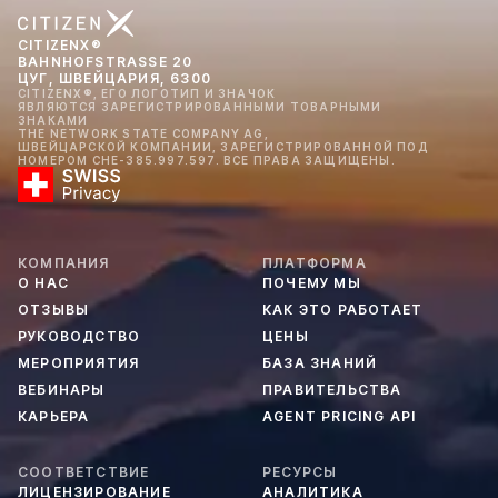
CITIZENX®
BAHNHOFSTRASSE 20
ЦУГ, ШВЕЙЦАРИЯ, 6300
CITIZENX®, ЕГО ЛОГОТИП И ЗНАЧОК
ЯВЛЯЮТСЯ ЗАРЕГИСТРИРОВАННЫМИ ТОВАРНЫМИ
ЗНАКАМИ
THE NETWORK STATE COMPANY AG,
ШВЕЙЦАРСКОЙ КОМПАНИИ, ЗАРЕГИСТРИРОВАННОЙ ПОД
НОМЕРОМ CHE-385.997.597. ВСЕ ПРАВА ЗАЩИЩЕНЫ.
КОМПАНИЯ
ПЛАТФОРМА
О НАС
ПОЧЕМУ МЫ
ОТЗЫВЫ
КАК ЭТО РАБОТАЕТ
РУКОВОДСТВО
ЦЕНЫ
МЕРОПРИЯТИЯ
БАЗА ЗНАНИЙ
ВЕБИНАРЫ
ПРАВИТЕЛЬСТВА
КАРЬЕРА
AGENT PRICING API
СООТВЕТСТВИЕ
РЕСУРСЫ
ЛИЦЕНЗИРОВАНИЕ
АНАЛИТИКА