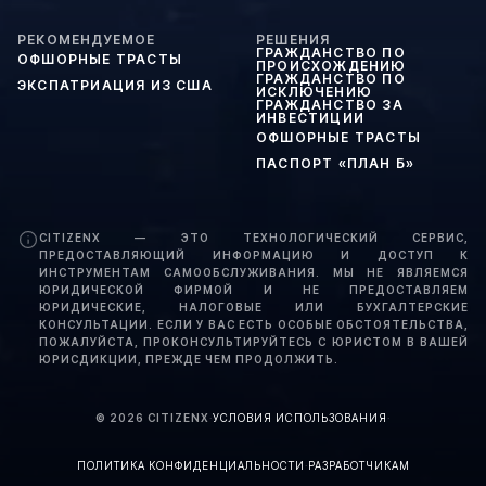
РЕКОМЕНДУЕМОЕ
РЕШЕНИЯ
ГРАЖДАНСТВО ПО
ОФШОРНЫЕ ТРАСТЫ
ПРОИСХОЖДЕНИЮ
ГРАЖДАНСТВО ПО
ЭКСПАТРИАЦИЯ ИЗ США
ИСКЛЮЧЕНИЮ
ГРАЖДАНСТВО ЗА
ИНВЕСТИЦИИ
ОФШОРНЫЕ ТРАСТЫ
ПАСПОРТ «ПЛАН Б»
CITIZENX — ЭТО ТЕХНОЛОГИЧЕСКИЙ СЕРВИС,
ПРЕДОСТАВЛЯЮЩИЙ ИНФОРМАЦИЮ И ДОСТУП К
ИНСТРУМЕНТАМ САМООБСЛУЖИВАНИЯ. МЫ НЕ ЯВЛЯЕМСЯ
ЮРИДИЧЕСКОЙ ФИРМОЙ И НЕ ПРЕДОСТАВЛЯЕМ
ЮРИДИЧЕСКИЕ, НАЛОГОВЫЕ ИЛИ БУХГАЛТЕРСКИЕ
КОНСУЛЬТАЦИИ. ЕСЛИ У ВАС ЕСТЬ ОСОБЫЕ ОБСТОЯТЕЛЬСТВА,
ПОЖАЛУЙСТА, ПРОКОНСУЛЬТИРУЙТЕСЬ С ЮРИСТОМ В ВАШЕЙ
ЮРИСДИКЦИИ, ПРЕЖДЕ ЧЕМ ПРОДОЛЖИТЬ.
©
2026
CITIZENX
·
УСЛОВИЯ ИСПОЛЬЗОВАНИЯ
·
ПОЛИТИКА КОНФИДЕНЦИАЛЬНОСТИ
·
РАЗРАБОТЧИКАМ