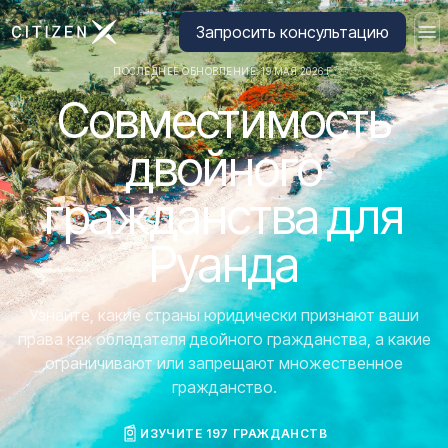
Перейти на главную страницу CitizenX
Запросить консультацию
ПОСЛЕДНЕЕ ОБНОВЛЕНИЕ: 19 МАЯ 2026 Г.
Совместимость
двойного
гражданства для
Руанда
Узнайте, какие страны юридически признают ваши
права как обладателя двойного гражданства, а какие
ограничивают или запрещают множественное
гражданство.
ИЗУЧИТЕ 197 ГРАЖДАНСТВ