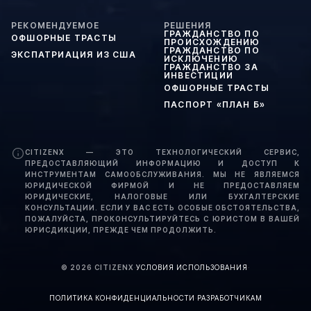
РЕКОМЕНДУЕМОЕ
РЕШЕНИЯ
ГРАЖДАНСТВО ПО
ОФШОРНЫЕ ТРАСТЫ
ПРОИСХОЖДЕНИЮ
ГРАЖДАНСТВО ПО
ЭКСПАТРИАЦИЯ ИЗ США
ИСКЛЮЧЕНИЮ
ГРАЖДАНСТВО ЗА
ИНВЕСТИЦИИ
ОФШОРНЫЕ ТРАСТЫ
ПАСПОРТ «ПЛАН Б»
CITIZENX — ЭТО ТЕХНОЛОГИЧЕСКИЙ СЕРВИС,
ПРЕДОСТАВЛЯЮЩИЙ ИНФОРМАЦИЮ И ДОСТУП К
ИНСТРУМЕНТАМ САМООБСЛУЖИВАНИЯ. МЫ НЕ ЯВЛЯЕМСЯ
ЮРИДИЧЕСКОЙ ФИРМОЙ И НЕ ПРЕДОСТАВЛЯЕМ
ЮРИДИЧЕСКИЕ, НАЛОГОВЫЕ ИЛИ БУХГАЛТЕРСКИЕ
КОНСУЛЬТАЦИИ. ЕСЛИ У ВАС ЕСТЬ ОСОБЫЕ ОБСТОЯТЕЛЬСТВА,
ПОЖАЛУЙСТА, ПРОКОНСУЛЬТИРУЙТЕСЬ С ЮРИСТОМ В ВАШЕЙ
ЮРИСДИКЦИИ, ПРЕЖДЕ ЧЕМ ПРОДОЛЖИТЬ.
©
2026
CITIZENX
·
УСЛОВИЯ ИСПОЛЬЗОВАНИЯ
·
ПОЛИТИКА КОНФИДЕНЦИАЛЬНОСТИ
·
РАЗРАБОТЧИКАМ