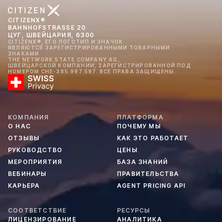
CITIZENX®
BAHNHOFSTRASSE 20
ЦУГ, ШВЕЙЦАРИЯ, 6300
CITIZENX®, ЕГО ЛОГОТИП И ЗНАЧОК
ЯВЛЯЮТСЯ ЗАРЕГИСТРИРОВАННЫМИ ТОВАРНЫМИ
ЗНАКАМИ
THE NETWORK STATE COMPANY AG,
ШВЕЙЦАРСКОЙ КОМПАНИИ, ЗАРЕГИСТРИРОВАННОЙ ПОД
НОМЕРОМ CHE-385.997.597. ВСЕ ПРАВА ЗАЩИЩЕНЫ.
КОМПАНИЯ
ПЛАТФОРМА
О НАС
ПОЧЕМУ МЫ
ОТЗЫВЫ
КАК ЭТО РАБОТАЕТ
РУКОВОДСТВО
ЦЕНЫ
МЕРОПРИЯТИЯ
БАЗА ЗНАНИЙ
ВЕБИНАРЫ
ПРАВИТЕЛЬСТВА
КАРЬЕРА
AGENT PRICING API
СООТВЕТСТВИЕ
РЕСУРСЫ
ЛИЦЕНЗИРОВАНИЕ
АНАЛИТИКА