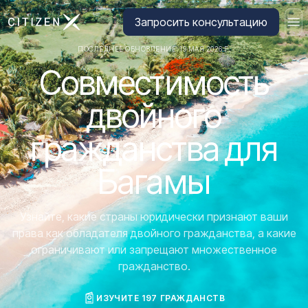
Перейти на главную страницу CitizenX
Запросить консультацию
ПОСЛЕДНЕЕ ОБНОВЛЕНИЕ: 19 МАЯ 2026 Г.
Совместимость
двойного
гражданства для
Багамы
Узнайте, какие страны юридически признают ваши
права как обладателя двойного гражданства, а какие
ограничивают или запрещают множественное
гражданство.
ИЗУЧИТЕ 197 ГРАЖДАНСТВ