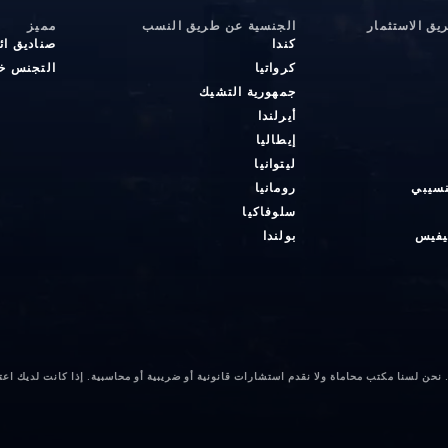
ق الاستثمار
الجنسية عن طريق النسب
مميز
كندا
صناديق ائ
كرواتيا
التجنس خا
جمهورية التشيك
أيرلندا
إيطاليا
ليتوانيا
نسيبي
رومانيا
سلوفاكيا
يفيس
بولندا