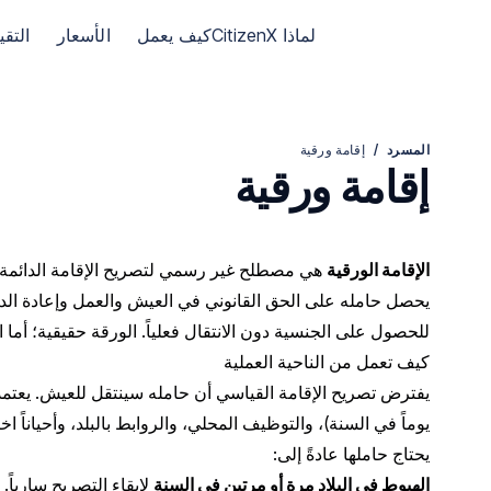
الانتقال إلى الصفحة الرئيسية لـ CitizenX
لماذا CitizenX
كيف يعمل
الأسعار
التق
المسرد
/
إقامة ورقية
إقامة ورقية
الإقامة الورقية
هي مصطلح غير رسمي لتصريح الإقامة الدائمة الذي
يحصل حامله على الحق القانوني في العيش والعمل وإعادة الدخو
للحصول على الجنسية دون الانتقال فعلياً. الورقة حقيقية؛ أما ا
كيف تعمل من الناحية العملية
يوماً في السنة)، والتوظيف المحلي، والروابط بالبلد، وأحياناً ا
يحتاج حاملها عادةً إلى:
الهبوط في البلاد مرة أو مرتين في السنة
لإبقاء التصريح سارياً