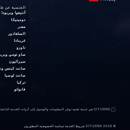
الجنسية عن طري
أنتيغوا وبربودا
دومينيكا
مصر
السلفادور
غرينادا
ناورو
ساو تومي وبري
سيراليون
سانت كيتس ون
سانت لوسيا
تركيا
فانواتو
CITIZENX هي خدمة تقنية توفر المعلومات والوصول إلى أدوات الخدمة الذاتية. نحن لسنا مكتب محاماة ولا نقدم استشارات قانونية أو ضريبية أو محاسبية. إذا كانت لديك اعتبارات فريدة، يرجى التحدث مع محامٍ في ولايتك القضائية قبل المتابعة.
©
2026
CITIZENX
·
شروط الخدمة
·
سياسة الخصوصية
·
المطورون