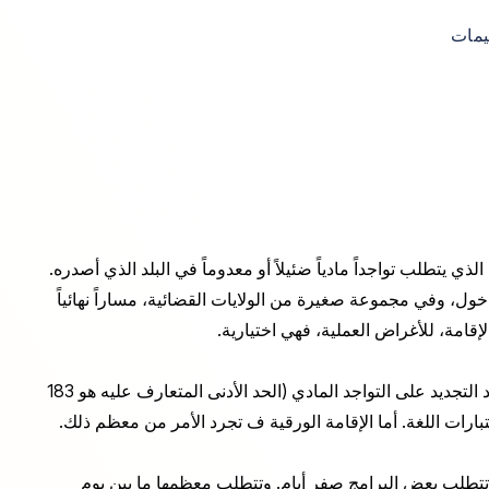
ييمات
 يتطلب تواجداً مادياً ضئيلاً أو معدوماً في البلد الذي أصدره.
ل، وفي مجموعة صغيرة من الولايات القضائية، مساراً نهائياً
لإقامة، للأغراض العملية، فهي اختيارية.
يفترض تصريح الإقامة القياسي أن حامله سينتقل للعيش. يعتمد التجديد على التواجد المادي (الحد الأدنى المتعارف عليه هو 183
ختبارات اللغة. أما الإقامة الورقية ف تجرد الأمر من معظم ذلك.
. تتطلب بعض البرامج صفر أيام. وتتطلب معظمها ما بين يوم