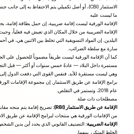
الاستثمار (CBI)، أو أصل تكميلي يتم الاحتفاظ به إلى جانب جنسية ثانية.
ما ليست عليه
الإقامة الورقية ليست إقامة ضريبية. إن حمل بطاقة إقامة، بحد ذ
الإقامة الضريبية من خلال المكان الذي تعيش فيه فعلياً، وحيث
البلدين. إن المواد التسويقية التي تخلط بين الاثنين هي، في أ
سارة مع سلطة الضرائب.
كما أن الإقامة الورقية ليست طريقاً مضموناً للحصول على ال
مستمرة داخل البلاد — عادةً خمس سنوات أو أكثر — قبل التجن
وهي ليست مستقرة للأبد. فنفس القوى التي دفعت الدول إلى تش
عام 2018، وتستمر في التقلص.
مصطلحات ذات صلة
الإقامة عن طريق الاستثمار (RBI)
: تصريح إقامة يتم منحه مقابل
من الإقامات الورقية هي منتجات لبرامج الإقامة عن طريق الاس
الإقامة الضريبية
: التصنيف القانوني الذي يحدد أين يدين الشخ
الخلط المتكرر بينهما.