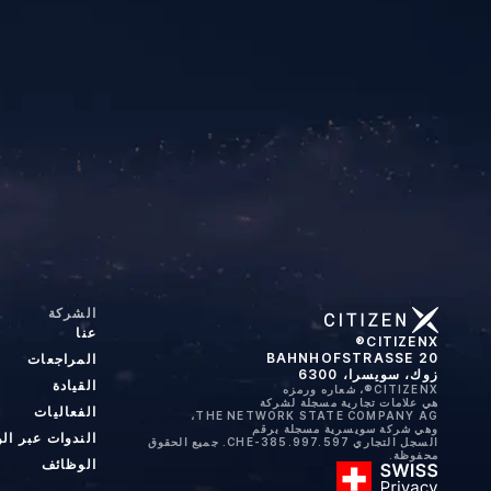
l
الشركة
عنا
CITIZENX®
BAHNHOFSTRASSE 20
المراجعات
زوك، سويسرا، 6300
القيادة
CITIZENX®، شعاره ورمزه
هي علامات تجارية مسجلة لشركة
الفعاليات
THE NETWORK STATE COMPANY AG،
وهي شركة سويسرية مسجلة برقم
الندوات عبر ال
السجل التجاري CHE-385.997.597. جميع الحقوق
محفوظة.
الوظائف