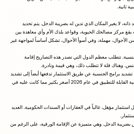
اته، لا يغير المكان الذي تدين له بضريبة الدخل. يتم تحديد
 يقع مركز مصالحك الحيوية، وقواعد بلدك الأم وأي معاهدة بين
حسن الأحوال، مهملة، وفي أسوأ الأحوال، تشكل أساساً لمواجهة غير
جنسية. تتطلب معظم الدول التي تصدر هذه التصاريح إقامة
س. وهناك قلة لا تتطلب ذلك، وهي قيمة ونادرة.
ديد برامج الجنسية عن طريق الاستثمار تدفعها أيضاً إلى تشديد
برامج الإقامة عن طريق الاستثمار. إن مجموعة الإقامات الورقية القابلة للتطبيق في عام 2026 أصغر بكثير مما كانت عليه في
 استثمار مؤهل، غالباً في العقارات أو السندات الحكومية. العديد
تثمار.
ص بضريبة الدخل. وهي متميزة عن الإقامة الورقية، على الرغم من