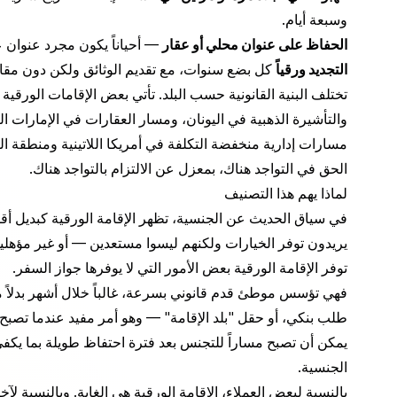
وسبعة أيام.
الحفاظ على عنوان محلي أو عقار
— أحياناً يكون مجرد عنوان ع
التجديد ورقياً
كل بضع سنوات، مع تقديم الوثائق ولكن دون مق
تختلف البنية القانونية حسب البلد. تأتي بعض الإقامات الورقية
والتأشيرة الذهبية في اليونان، ومسار العقارات في الإمارات ا
مسارات إدارية منخفضة التكلفة في أمريكا اللاتينية ومنطقة ا
الحق في التواجد هناك، بمعزل عن الالتزام بالتواجد هناك.
لماذا يهم هذا التصنيف
في سياق الحديث عن الجنسية، تظهر الإقامة الورقية كبديل أقل 
يريدون توفر الخيارات ولكنهم ليسوا مستعدين — أو غير مؤهل
توفر الإقامة الورقية بعض الأمور التي لا يوفرها جواز السفر.
فهي تؤسس موطئ قدم قانوني بسرعة، غالباً خلال أشهر بدلاً من
طلب بنكي، أو حقل "بلد الإقامة" — وهو أمر مفيد عندما تصبح 
يمكن أن تصبح مساراً للتجنس بعد فترة احتفاظ طويلة بما يكفي، 
الجنسية.
بالنسبة لبعض العملاء، الإقامة الورقية هي الغاية. وبالنسب