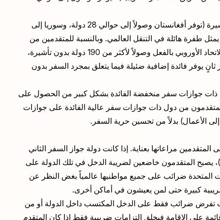
بالنسبة للمتقدمين من دول ذات وصول محدود للغاية بدون تأشيرة (توفر أفغانستان وصولاً إلى حوالي 28 دولة، وسوريا إلى
ة يمثل طفرة هائلة في التنقل العالمي. وبالنسبة للمتقدمين من
دول توفر بالفعل وصولاً كبيراً بدون تأشيرة (توفر معظم دول الاتحاد الأوروبي بالفعل وصولاً لأكثر من 190 دولة بدون تأشيرة،
لحصول على جواز سفر ثانٍ يوفر فائدة إضافية ضئيلة فيما يتعلق بمجرد السفر بدون
ن دول ذات جوازات سفر منخفضة الفائدة بشكل كبير من الحصول على
ل المتقدمون من دول ذات جوازات سفر عالية الفائدة على جوازات
لى الأعمال) بدلاً من تحسين حرية السفر.
متقدمين مراعاتها بعناية. إذا كانت دولة جواز السفر الثاني
)، يصبح المتقدمون خاضعين لضريبة الدخل في تلك الدولة على
ات المتحدة ضرائب على جميع مواطنيها عالمياً بغض النظر عن
ضريبية كبيرة حتى لمن يعيشون في أماكن أخرى.
يث تفرض ضرائب فقط على الدخل المكتسب داخل الدولة أو من
ئمة على الإقامة فيخلق التزامات ضريبية فقط إذا كان المتقدم