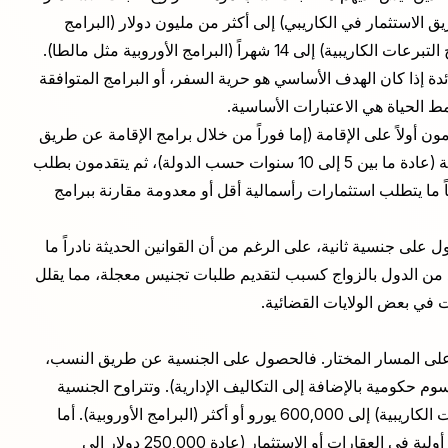
ة عن طريق الاستثمار في الكاريبي) إلى أكثر من مليون دولار (البرامج
الأوروبية). تتراوح الجداول الزمنية للمعالجة من 30 يوماً (برامج التبرعات الكاريبية) إلى 14 شهراً (البرامج الأوروبية مثل مالطا).
دة إذا كان الهدف الأساسي هو حرية السفر، أو البرامج المتوافقة
نمط الحياة هي الاعتبارات الأساسية.
 أولاً على الإقامة (إما فوراً من خلال برامج الإقامة عن طريق
الاستثمار أو من خلال الانتقال المستقل)، ويقيمون لفترة قانونية (عادة ما بين 5 إلى 10 سنوات حسب الدولة)، ثم يتقدمون بطلب
 ما يتطلب استثمارات رأسمالية أقل أو معدومة مقارنة ببرامج
لى جنسية ثانية، على الرغم من أن القوانين الحديثة نادراً ما
يد من الدول بالزواج كسبب لتقديم طلبات تجنيس معجلة، مما يقلل
 على المسار المختار. فالحصول على الجنسية عن طريق النسب،
 مبالغ زهيدة (غالباً 500 إلى 2,000 دولار كرسوم حكومية بالإضافة إلى التكاليف الإدارية). وتتراوح الجنسية
عن طريق الاستثمار من حوالي 100,000 دولار (برامج التبرعات الكاريبية) إلى 600,000 يورو أو أكثر (البرامج الأوروبية). أما
الإقامة عن طريق الاستثمار المتبوعة بالتجنس فتتطلب نفقات أولية في العقارات أو الاستثمار (عادة 250,000 دولار إلى