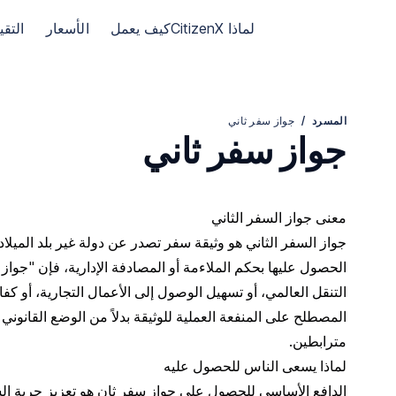
الانتقال إلى الصفحة الرئيسية لـ CitizenX
لماذا CitizenX
كيف يعمل
الأسعار
التق
المسرد
/
جواز سفر ثاني
جواز سفر ثاني
معنى جواز السفر الثاني
جواز السفر الثاني هو وثيقة سفر تصدر عن دولة غير بلد الميلاد 
الحصول عليها بحكم الملاءمة أو المصادفة الإدارية، فإن "جواز 
التنقل العالمي، أو تسهيل الوصول إلى الأعمال التجارية، أو ك
المصطلح على المنفعة العملية للوثيقة بدلاً من الوضع القانوني 
مترابطين.
لماذا يسعى الناس للحصول عليه
الدافع الأساسي للحصول على جواز سفر ثانٍ هو تعزيز حرية ا