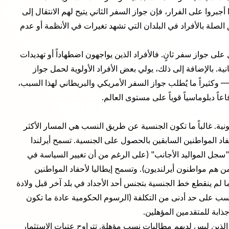
 أجبروا على الفرار، فإن جواز السفر الثاني يتيح لهم الانتقال إلى
ق الصلة بالأفراد في البلدان التي تشهد تغيرات في الأنظمة أو عدم
جواز سفر ثانٍ. فالأفراد الذين يواجهون اضطهاداً أو تهديدات
ة. بالإضافة إلى ذلك، يولي بعض الأفراد الأولوية لحمل جواز
 وكثيراً ما يُطلب جواز السفر الأمريكي والبريطاني لهذا السبب،
اً دبلوماسياً قوياً على مستوى العالم.
ية. غالباً ما تكون الجنسية عن طريق النسب هي المسار الأكثر
فاد المواطنين السابقين بالحصول على الجنسية. تسمح أيرلندا
"سجل المواليد الأجانب" (على الرغم من أن تغيير السياسة في
 ممن هم مواطنون أيرلنديون). وتسمح إيطاليا لأحفاد المواطنين
ا لم ينقطع خط الجنسية بتجنس أحد الأجداد في بلد آخر قبل ولادة
لنسب على حد أدنى من التكلفة (الرسوم الحكومية عادة ما تكون
الذين ليس لديهم مطالبات نسب مؤهلة. تتراوح عتبات الاستثمار