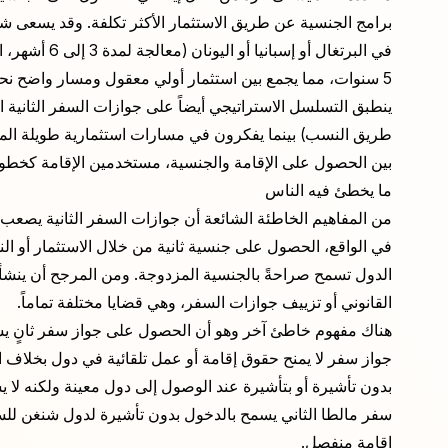
برامج الجنسية عن طريق الاستثمار الأكثر تكلفة. وقد يسعى 
5 سنوات، مما يجمع بين استثمار أولي معقول ومسار واضح نحو جنسية ثانية.
ينطبق التسلسل الاستراتيجي أيضاً على جوازات السفر الثانية الم
طريق النسب) بينما يفكرون في مسارات استثمارية طويلة الم
بين الحصول على الإقامة والجنسية، مستخدمين الإقامة كخطوة م
ما يخطئ فيه الناس
من المفاهيم الخاطئة الشائعة أن جوازات السفر الثانية يصعب ا
في الواقع، الحصول على جنسية ثانية من خلال الاستثمار أو النسب
الدول تسمح صراحةً بالجنسية المزدوجة. ومن المرجح أن ينشأ هذ
القانوني أو تزييف جوازات السفر، وهي قضايا مختلفة تماماً.
هناك مفهوم خاطئ آخر وهو أن الحصول على جواز سفر ثانٍ يسمح
جواز سفر لا يمنح حقوق إقامة أو عمل تلقائية في دول بخلاف ال
بدون تأشيرة أو بتأشيرة عند الوصول إلى دول معينة ولكنه لا
سفر مالطا الثاني يسمح بالدخول بدون تأشيرة لدول شنغن للسي
إقامة منفصل.