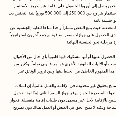
شخص ينتقل إلى أوروبا للحصول على إقامة عن طريق الاستثمار
في البرتغال أو إسبانيا أو اليونان (معالجة لمدة 3 إلى 6 أشهر، استثمار يتراوح بين 250,000 إلى 500,000 يورو) بنية التجنس بعد
تعددة. حيث يتبع البعض مساراً واحداً متاحاً للغاية (الجنسية عن
دى للحصول على جوازات سفر إضافية. ويجمع آخرون استراتيجياً
رحلية نحو الجنسية النهائية.
لحصول عليها أو أنها مشكوك فيها قانونياً بأي حال من الأحوال.
 أو الآليات القانونية الأخرى هو أمر قانوني تماماً، وكثير من
ا المفهوم الخاطئ من الخلط بينها وبين تزوير الوثائق غير
 بحقوق غير محدودة في الإقامة والعمل عالمياً. إن امتلاك
دولة المصدرة للجواز. يوفر جواز السفر الثاني إمكانية الدخول
 يسمح بالإقامة لأجل غير مسمى دون طلبات إقامة منفصلة. فجواز
احة ولكنه لا يمنح الحق في العيش أو العمل هناك دون تصريح