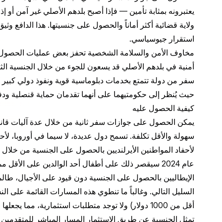
يعتبرونه بمثابة تأمين — فإذا أصبح بلدهم الأصلي غير آمن أو إذا
ولاية قضائية أكثر أماناً والحصول على جنسيتها. هذا الدافع وثي
استقرار جيوسياسي.
مخاوف الأمن والسلامة الشخصية تحفز بعض عمليات الحصول على 
أمنية في بلدهم الأصلي قد يسعون للجوء من خلال الجنسية الثاني
سفر من دولة تتمتع بخدمات دبلوماسية قوية ونفوذ دولي كبير —
حيث يُنظر إلى حكومتيهما على أنهما تقدمان حماية قنصلية ودفاع
كيفية الحصول عليه
يمكن الحصول على جوازات سفر ثانية من خلال عدة آليات قانون
سهولة والأقل تكلفة. تسمح دول عديدة، لا سيما في أوروبا، لأح
لأحفاد المواطنين الأيرلنديين بالحصول على الجنسية من خلال 
عام 2024 سيقصر ذلك على أطفال أحد الوالدين على الأقل
الإيطاليين بالحصول على الجنسية دون قيود على الأجيال، طالم
السليل التالي. وغالباً ما تنطوي هذه المسارات القائمة على ا
أقل من 1000 دولار) ولا توجد متطلبات استثمارية، مما يجعلها جذابة للمتقدمين المؤهلين.
تمثل الجنسية عن طريق الاستثمار المسار المباشر للمتقدمين 