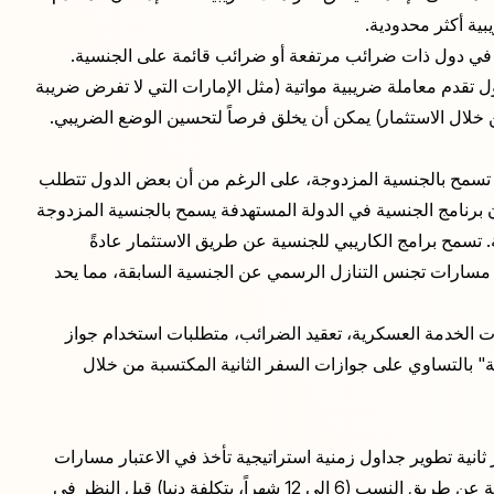
بية أكثر محدودية.
في دول ذات ضرائب مرتفعة أو ضرائب قائمة على الجنسية.
دم معاملة ضريبية مواتية (مثل الإمارات التي لا تفرض ضريبة
لال الاستثمار) يمكن أن يخلق فرصاً لتحسين الوضع الضريبي.
 تسمح بالجنسية المزدوجة، على الرغم من أن بعض الدول تتطلب
 برنامج الجنسية في الدولة المستهدفة يسمح بالجنسية المزدوجة
. تسمح برامج الكاريبي للجنسية عن طريق الاستثمار عادةً
 مسارات تجنس التنازل الرسمي عن الجنسية السابقة، مما يحد
مات الخدمة العسكرية، تعقيد الضرائب، متطلبات استخدام جواز
بالتساوي على جوازات السفر الثانية المكتسبة من خلال
ية تطوير جداول زمنية استراتيجية تأخذ في الاعتبار مسارات
متعددة. فقد يسعى فرد من أصل إيطالي للحصول على الجنسية عن طريق النسب (6 إلى 12 شهراً، بتكلفة دنيا) قبل النظر في