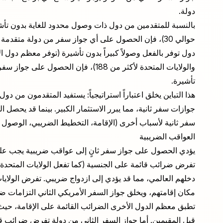
دولة.
حوالي 30)، فإن الحصول على أي جواز سفر من دولة متقدم
والولايات المتحدة لأكثر من 188)، فإن ا
تأشيرة.
هذا التباين يخلق اعتباراً استراتيجياً: يستفيد المتقدمون م
جوازات سفر ثانية، مما يبرر الاستثمار الكبير. بينما قد يحص
سفر ثانية لأسباب أخرى (الإقامة، التخطيط الضريبي، الوصول إ
العواقب الضريبية
يؤدي الحصول على جواز سفر ثانٍ إلى عواقب ضريبية يجب على ال
تفرض ضرائب قائمة على الجنسية (كما تفعل الولايات المتحدة
دخلهم العالمي، مما قد يؤدي إلى ازدواج ضريبي. تفرض الولاي
مكان إقامتهم، ويخلق جواز السفر الأمريكي الثاني التزامات 
تطبق معظم الدول الأخرى الضرائب القائمة على الإقامة، ح
قبل المقيمين. أما جواز السفر الثاني من دولة تفرض ضرائب قا