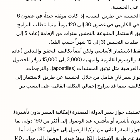
تختلف الجداول الزمنية للمعالجة بالمثل. يمكن معالجة طلبات الجنسية عن طريق النسب، إذا كانت موثقة جيداً، في غضون 6
إلى 12 شهراً. وتتم معالجة برامج الجنسية عن طريق الاستثمار في الكاريبي في غضون 30 إلى 120 يوماً. بينما تتطلب البرامج
الأوروبية من 12 إلى 18 شهراً. تتطلب مسارات الإقامة عن طريق الاستثمار المتبوعة بالتجنس سنوات من الإقامة (عادة 5 إلى
ط الاستثمار الأساسي ولكن أيضاً تكاليف التحقق والتدقيق (عادة
5,000 إلى 15,000 دولار لبرامج الجنسية عن طريق الاستثمار)، والرسوم القانونية والمهنية (3,000 إلى 15,000 دولار للحصول
على جنسية النسب أو التنقل في إجراءات التجنس)، والتكاليف العرضية مثل توثيق المستندات (apostilles)، والترجمات،
واز سفر ثانٍ شامل من خلال الجنسية عن طريق الاستثمار إلى
 بما في ذلك جميع التكاليف، بينما قد يتراوح إجمالي التكلفة القائمة على النسب بين
ى تصنيف جواز سفر الدولة المصدرة (إمكانية السفر بدون تأشيرة).
فجواز السفر الثاني من مالطا أو البرتغال يوفر إمكانية السفر بدون تأشيرة أو بتأشيرة عند الوصول إلى أكثر من 190 دولة، بما
في ذلك منطقة شنغن بأكملها ومعظم الدول المتقدمة. ويوفر جواز السفر الثاني من تركيا الوصول إلى حوالي 180 دولة. أما
جواز السفر الثاني من فانواتو (وهو خيار شائع في برامج الجنسية عن طريق الاستثمار الكاريبية) فيوفر الوصول إلى حوالي 140