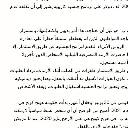
احتمالية حاجته للذهاب. العميل المستعد لإنفاق 100 ألف إلى 200 ألف دولار على برنامج جنسية كاريبية يشير إلى أن تكلفة عدم
هو قبل أن تحتاجه. هذا أمر بديهي ولكنه يُنتهك باستمرار.
واجه المواطنون الذين لم يخططوا مسبقاً حظراً على مغادرة
 روسيا أوكرانيا في فبراير 2022، حاول آلاف الروس الأثرياء التقدم لبرامج الجنسية عن طريق الاستثمار؛ إلا
صرت الأزمة المصرفية اللبنانية الأشخاص الذين تأخروا؛
اً شبه مستحيل.
يق الاستثمار طفرات في الطلب أثناء الأزمات. تزداد الطلبات
ون الخيارات الأسهل قد أُغلقت بالفعل. وهذا يخلق ديناميكية
وج، وتعلق برامج الجنسية استقبال الطلبات، ويفقد الأشخاص
هونج كونج في عام 2020 هي أوضح مثال. صدر قانون الأمن القومي في 30 يونيو. وخلال أشهر، بدأت حكومة هونج كونج في
التحقيق مع الناشطين والمعارضين المحتملين. وبحلول أواخر عام 2021، أصبح من الواضح أن أي شخص نشط سياسياً لا يمكنه
المغادرة. كانت النافذة المثالية للحصول على جواز سفر "الخطة ب" في هونج كونج هي على الأرجح يناير 2020، عندما لم يكن
نون" فقد فاته الأوان بالفعل.