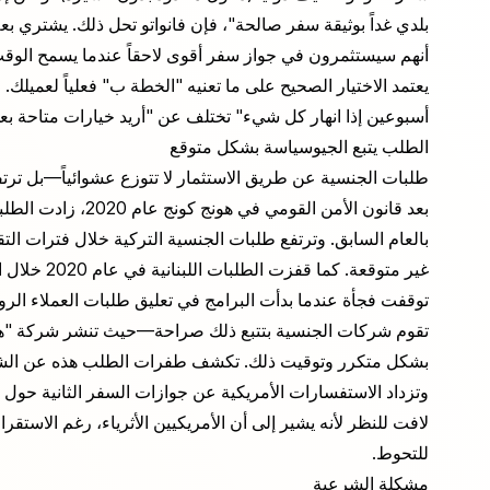
بلدي غداً بوثيقة سفر صالحة"، فإن فانواتو تحل ذلك. يشتري 
أنهم سيستثمرون في جواز سفر أقوى لاحقاً عندما يسمح الوق
يعتمد الاختيار الصحيح على ما تعنيه "الخطة ب" فعلياً لعميل
أسبوعين إذا انهار كل شيء" تختلف عن "أريد خيارات متاحة بعد 
الطلب يتبع الجيوسياسة بشكل متوقع
طلبات الجنسية عن طريق الاستثمار لا تتوزع عشوائياً—بل ترتف
بالعام السابق. وترتفع طلبات الجنسية التركية خلال فترات ال
توقفت فجأة عندما بدأت البرامج في تعليق طلبات العملاء الروس
تقوم شركات الجنسية بتتبع ذلك صراحة—حيث تنشر شركة "هنلي 
بشكل متكرر وتوقيت ذلك. تكشف طفرات الطلب هذه عن الشع
وتزداد الاستفسارات الأمريكية عن جوازات السفر الثانية حول 
لافت للنظر لأنه يشير إلى أن الأمريكيين الأثرياء، رغم الاستقر
للتحوط.
مشكلة الشرعية