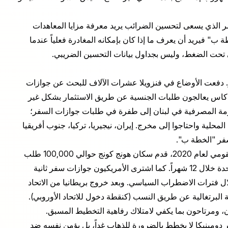
ثمر الذي يسعى لتحسين الضرائب يريد معرفة مزايا المعاهدات
 FIRPTA. أما الباحث عن "الخطة ب" فيريد أن يعرف ما إذا كان بإمكانه المغادرة فعلياً عندما
يقي تحت الضغط، وليس بجداول بيانات التحسين الضريبي.
 دفعت الأوضاع في فنزويلا عشرات الآلاف للبحث عن جوازات
رح لهم في كاراكاس يعالجون طلبات الجنسية عن طريق الاستثمار بشكل غير
أزمة المصرفية في لبنان إلى طفرة في طلبات جوازات السفر؛
حلية واحتاجوا إلى مخرج. إيران، نيجيريا، تركيا، جنوب أفريقيا
فر "الخطة ب".
لكن المجموعة الأقل وضوحاً لا تقل أهمية. فبعد قانون الأمن القومي لعام 2020، قدم سكان هونج كونج حوالي 100,000 طلب
للإقامة والجنسية في أماكن مثل كندا وأستراليا والمملكة المتحدة خلال 12 شهراً. كما اشترى الأمريكيون جوازات سفر ثانية
ت مرتفعة في عام 2016 ومرة أخرى في عام 2020 خلال فترات الاضطراب السياسي. وبعد خروج بريطانيا من الاتحاد
ة بالجنسية البرتغالية عن طريق النسب (كنقطة دخول للاتحاد الأوروبي).
، ومرتاحون بما يكفي لامتلاك رفاهية التخطيط المسبق.
دومينيكا لا يخطط بالضرورة للذهاب غداً، بل يؤمن نفسه ضد