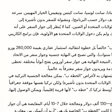
نادا، سانت لوسيا، سانت كيتس ونيفيس) الخيار المهيمن. سرعة
لمعالجة (90-180 يوماً)، تكلفة معقولة (100 ألف - 250 ألف دولار حسب البرنامج)، ومقبولة للسفر بدون تأشيرة إلى
ات المتحدة أو الصين، كما لا يُنظر إلى جواز السفر على أنه
ك ولم يكن دخول الولايات المتحدة هو الأولوية، فإن برامج الكاريبي
وظيفة مختلفة—فهي ليست جواز سفر "خطة ب" خالصاً بل خطوة انتقالية. استثمار عقاري بقيمة 280,000 يورو
يمنحك تصريح إقامة، والذي يصبح في النهاية إقامة دائمة (بعد 5 سنوات)، والتي تصبح في النهاية جنسية وجواز سفر من الاتحاد
ريبي ولكن النتيجة النهائية هي جواز سفر أوروبي يفتح أبواباً مختلفة. تحظى
4 ألف - 500 ألف دولار) خيار يُستهان به لأغراض "الخطة ب". يمكن معالجة الجنسية التركية في
دخول الولايات المتحدة بدون تأشيرة) ولكن تركيا نفسها موقعة جغرافياً
وسط تركيا كـ "خطة ب" لأنها قريبة إقليمياً، ويمكن الوصول إليها،
هي خيار السرعة القصوى. الأرخص والأسرع في القطاع—130 ألف دولار ومعالجة خلال 7-10 أيام. المقايضة هي أن جواز
ذا كانت "الخطة ب" الخاصة بك هي "أريد أن أتمكن من مغادرة