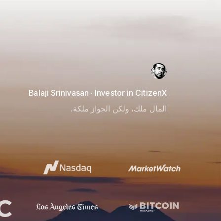
Balaji Srinivasan · Investor in CitizenX
المال ملك، ولكن الجواز ملكة.