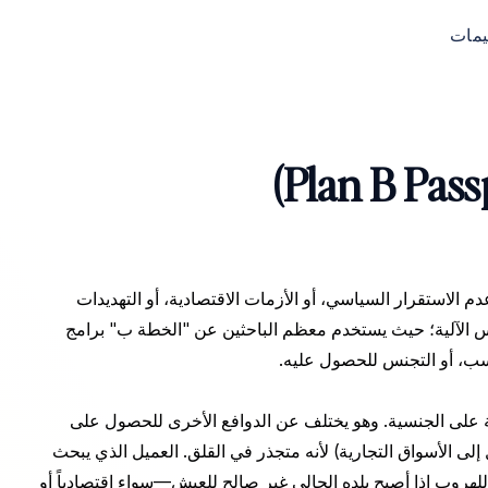
ييمات
 الاستقرار السياسي، أو الأزمات الاقتصادية، أو التهديدات
ليس الآلية؛ حيث يستخدم معظم الباحثين عن "الخطة ب" برامج
 على الجنسية. وهو يختلف عن الدوافع الأخرى للحصول على
ى الأسواق التجارية) لأنه متجذر في القلق. العميل الذي يبحث
لهروب إذا أصبح بلده الحالي غير صالح للعيش—سواء اقتصادياً أو