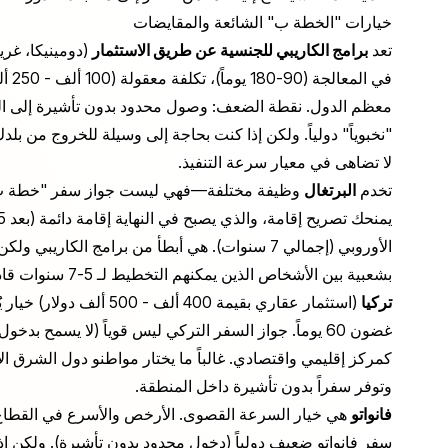
خيارات "الخطة ب" الشائعة والمقايضات
تعد
برامج الكاريبي للجنسية عن طريق الاستثمار
(دومينيكا، غري
في ا
معظم الدول. نقطة الضعف: وصول محدود بدون تأشيرة إلى الولاي
"نخبوياً" دولياً. ولكن إذا كنت بحاجة إلى وسيلة للخروج من بلد
لا تضاهى في معيار سرعة التنفيذ.
تخدم
البرتغال
الأوروبي (إجمالي 7 سنوات). هي أبطأ من برامج الكا
بشعبية بين الأشخاص الذين يمكنهم التخطيط لـ 5-7 سنوات قادمة ويريدون جواز سفر معترفاً به عالمياً.
تركيا
(استثمار عقاري بقيمة 00
غضون 60 يوماً. جواز السفر التركي ليس قوياً (لا يسمح ب
كمركز إقليمي واقتصادي. غالباً ما يختار مواطنو دول الشرق الأ
وتوفر سفراً بدون تأشيرة داخل المنطقة.
فانواتو
سفر فانواتو ضعيف دولياً (دخول محدود بدون تأشيرة). ولكن إ