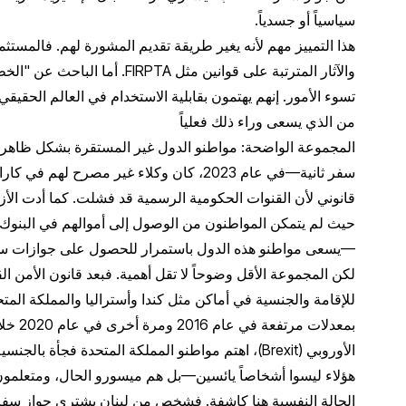
سياسياً أو جسدياً.
هذا التمييز مهم لأنه يغير طريقة تقديم المشورة لهم. فالمست
والآثار المترتبة على قوانين مثل
تسوء الأمور. إنهم يهتمون بقابلية الاستخدام في العالم الحق
من الذي يسعى وراء ذلك فعلياً
المجموعة الواضحة: مواطنو الدول غير المستقرة بشكل ظاهر.
سفر ثانية—في عام 2023، كان وكلاء غير مص
قانوني لأن القنوات الحكومية الرسمية قد فشلت. كما أدت ال
حيث لم يتمكن المواطنون من الوصول إلى أموالهم في البنوك الم
—يسعى مواطنو هذه الدول باستمرار للحصول على جوازات س
بمعدلا
الأوروبي (Brexit)، اهتم مواطنو المملكة المتحدة فجأ
هؤلاء ليسوا أشخاصاً يائسين—بل هم ميسورو الحال، ومتعلمون
الحالة النفسية هنا كاشفة. فشخص من لبنان يشتري جواز سفر 