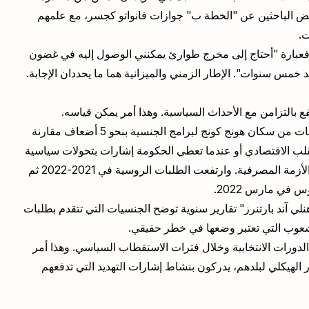
بعض الباحثين عن "الخطة ب" جوازات فانواتو كجسر، مع علمهم
ت.
ك. فعبارة "أحتاج إلى مخرج طوارئ يمكنني الوصول إليه في غضون
خمس سنوات". الإطار الزمني والميزانية هما ما يحددان الإجابة.
ع بالتزامن مع الأحداث السياسية. وهذا أمر يمكن قياسه.
بعد قانون الأمن القومي في هونج كونج عام 2020، زادت الطلبات من سكان هونج كونج لبرامج الجنسية بنحو 5 أضعاف مقارنة
تقلب الاقتصادي أو عندما تعطي الحكومة إشارات بتحولات سياسية
غير متوقعة. كما قفزت الطلبات اللبنانية في عام 2020 خلال الأزمة المصرفية. وارتفعت الطلبات الروسية في 2021-2022 ثم
 في مارس 2022.
آند بارتنرز" تقارير سنوية توضح الجنسيات التي تتقدم بطلبات
وب التي تعتبر وضعها في خطر حقيقي.
الدورات الانتخابية وخلال فترات الاستقطاب السياسي. وهذا أمر
ار الهيكلي لبلدهم، يدركون بنشاط إشارات التهديد التي تدفعهم