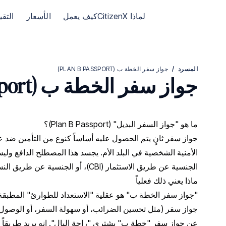
الانتقال إلى الصفحة الرئيسية لـ CitizenX
لماذا CitizenX
كيف يعمل
الأسعار
التق
المسرد
/
جواز سفر الخطة ب (PLAN B PASSPORT)
جواز سفر الخطة ب (Plan B Passport)
ما هو "جواز السفر البديل" (Plan B Passport)؟
جواز سفر ثانٍ يتم الحصول عليه أساساً كنوع من التأمين ضد عدم
الأمنية الشخصية في البلد الأم. يجسد هذا المصطلح الدافع و
الجنسية عن طريق الاستثمار (CBI)، أو الجنسية عن طريق النسب، أو التجنس للحصول عليه.
ماذا يعني ذلك فعلياً
"جواز سفر الخطة ب" هو عقلية "الاستعداد للطوارئ" المطبقة
جواز سفر (مثل تحسين الضرائب، أو سهولة السفر، أو الوصول إل
عن جواز سفر "خطة ب" يشتري "راحة البال". إنه يريد طريقاً ل