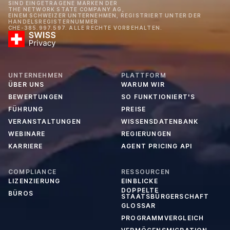
SIND EINGETRAGENE MARKEN DER
THE NETWORK STATE COMPANY AG,
EINEM SCHWEIZER UNTERNEHMEN, REGISTRIERT UNTER DER
HANDELSREGISTERNUMMER
CHE-385.997.597. ALLE RECHTE VORBEHALTEN.
UNTERNEHMEN
PLATTFORM
ÜBER UNS
WARUM WIR
BEWERTUNGEN
SO FUNKTIONIERT'S
FÜHRUNG
PREISE
VERANSTALTUNGEN
WISSENSDATENBANK
WEBINARE
REGIERUNGEN
KARRIERE
AGENT PRICING API
COMPLIANCE
RESSOURCEN
LIZENZIERUNG
EINBLICKE
DOPPELTE
BÜROS
STAATSBÜRGERSCHAFT
GLOSSAR
PROGRAMMVERGLEICH