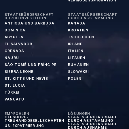
VERMÖGENSMIGRATION
STAATSBÜRGERSCHAFT
STAATSBÜRGERSCHAFT
DURCH INVESTITION
DURCH ABSTAMMUNG
ANTIGUA UND BARBUDA
KANADA
DOMINICA
KROATIEN
ÄGYPTEN
TSCHECHIEN
EL SALVADOR
IRLAND
GRENADA
ITALIEN
NAURU
LITAUEN
SÃO TOMÉ UND PRÍNCIPE
RUMÄNIEN
SIERRA LEONE
SLOWAKEI
ST. KITTS UND NEVIS
POLEN
ST. LUCIA
TÜRKEI
VANUATU
EMPFOHLEN
LÖSUNGEN
OFFSHORE-
STAATSBÜRGERSCHAFT
TREUHANDGESELLSCHAFTEN
DURCH ABSTAMMUNG
STAATSBÜRGERSCHAFT
US-EXPATRIIERUNG
DURCH AUSNAHME