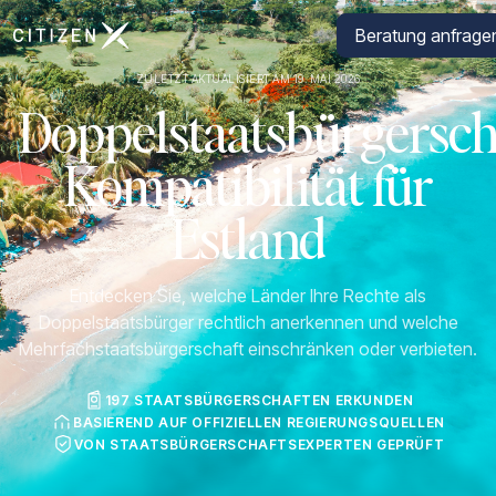
Zur Startseite von CitizenX
Beratung anfrage
ZULETZT AKTUALISIERT AM 19. MAI 2026
Doppelstaatsbürgersch
Kompatibilität für
Estland
Entdecken Sie, welche Länder Ihre Rechte als
Doppelstaatsbürger rechtlich anerkennen und welche
Mehrfachstaatsbürgerschaft einschränken oder verbieten.
197 STAATSBÜRGERSCHAFTEN ERKUNDEN
BASIEREND AUF OFFIZIELLEN REGIERUNGSQUELLEN
VON STAATSBÜRGERSCHAFTSEXPERTEN GEPRÜFT