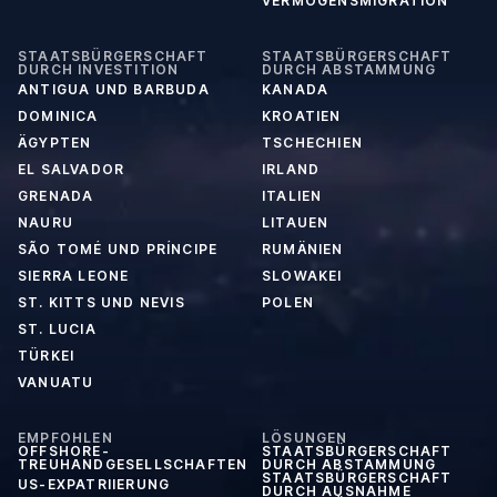
VERMÖGENSMIGRATION
STAATSBÜRGERSCHAFT
STAATSBÜRGERSCHAFT
DURCH INVESTITION
DURCH ABSTAMMUNG
ANTIGUA UND BARBUDA
KANADA
DOMINICA
KROATIEN
ÄGYPTEN
TSCHECHIEN
EL SALVADOR
IRLAND
GRENADA
ITALIEN
NAURU
LITAUEN
SÃO TOMÉ UND PRÍNCIPE
RUMÄNIEN
SIERRA LEONE
SLOWAKEI
ST. KITTS UND NEVIS
POLEN
ST. LUCIA
TÜRKEI
VANUATU
EMPFOHLEN
LÖSUNGEN
OFFSHORE-
STAATSBÜRGERSCHAFT
TREUHANDGESELLSCHAFTEN
DURCH ABSTAMMUNG
STAATSBÜRGERSCHAFT
US-EXPATRIIERUNG
DURCH AUSNAHME