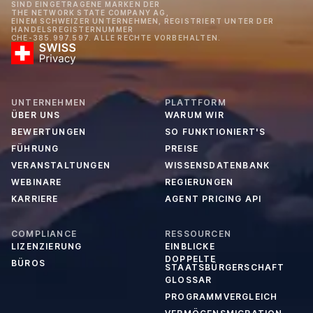
SIND EINGETRAGENE MARKEN DER
THE NETWORK STATE COMPANY AG,
EINEM SCHWEIZER UNTERNEHMEN, REGISTRIERT UNTER DER
HANDELSREGISTERNUMMER
CHE-385.997.597. ALLE RECHTE VORBEHALTEN.
UNTERNEHMEN
PLATTFORM
ÜBER UNS
WARUM WIR
BEWERTUNGEN
SO FUNKTIONIERT'S
FÜHRUNG
PREISE
VERANSTALTUNGEN
WISSENSDATENBANK
WEBINARE
REGIERUNGEN
KARRIERE
AGENT PRICING API
COMPLIANCE
RESSOURCEN
LIZENZIERUNG
EINBLICKE
DOPPELTE
BÜROS
STAATSBÜRGERSCHAFT
GLOSSAR
PROGRAMMVERGLEICH