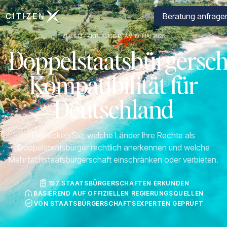
Zur Startseite von CitizenX
Beratung anfrage
ZULETZT AKTUALISIERT AM 19. MAI 2026
Doppelstaatsbürgersch
Kompatibilität für
Deutschland
Entdecken Sie, welche Länder Ihre Rechte als
Doppelstaatsbürger rechtlich anerkennen und welche
Mehrfachstaatsbürgerschaft einschränken oder verbieten.
197 STAATSBÜRGERSCHAFTEN ERKUNDEN
BASIEREND AUF OFFIZIELLEN REGIERUNGSQUELLEN
VON STAATSBÜRGERSCHAFTSEXPERTEN GEPRÜFT