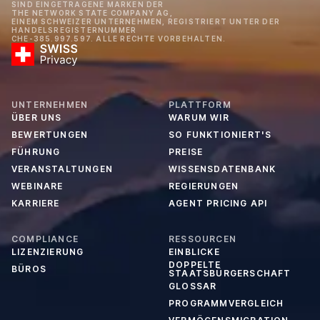
SIND EINGETRAGENE MARKEN DER
THE NETWORK STATE COMPANY AG,
EINEM SCHWEIZER UNTERNEHMEN, REGISTRIERT UNTER DER
HANDELSREGISTERNUMMER
CHE-385.997.597. ALLE RECHTE VORBEHALTEN.
UNTERNEHMEN
PLATTFORM
ÜBER UNS
WARUM WIR
BEWERTUNGEN
SO FUNKTIONIERT'S
FÜHRUNG
PREISE
VERANSTALTUNGEN
WISSENSDATENBANK
WEBINARE
REGIERUNGEN
KARRIERE
AGENT PRICING API
COMPLIANCE
RESSOURCEN
LIZENZIERUNG
EINBLICKE
DOPPELTE
BÜROS
STAATSBÜRGERSCHAFT
GLOSSAR
PROGRAMMVERGLEICH