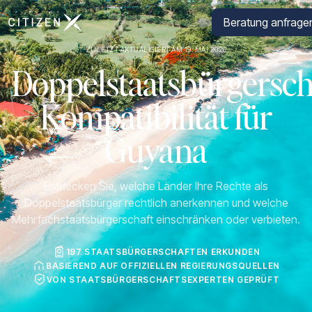
Zur Startseite von CitizenX
Beratung anfrage
ZULETZT AKTUALISIERT AM 19. MAI 2026
Doppelstaatsbürgersch
Kompatibilität für
Guyana
Entdecken Sie, welche Länder Ihre Rechte als
Doppelstaatsbürger rechtlich anerkennen und welche
Mehrfachstaatsbürgerschaft einschränken oder verbieten.
197 STAATSBÜRGERSCHAFTEN ERKUNDEN
BASIEREND AUF OFFIZIELLEN REGIERUNGSQUELLEN
VON STAATSBÜRGERSCHAFTSEXPERTEN GEPRÜFT