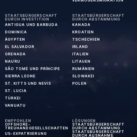
VERMÖGENSMIGRATION
STAATSBÜRGERSCHAFT
STAATSBÜRGERSCHAFT
DURCH INVESTITION
DURCH ABSTAMMUNG
ANTIGUA UND BARBUDA
KANADA
DOMINICA
KROATIEN
ÄGYPTEN
TSCHECHIEN
EL SALVADOR
IRLAND
GRENADA
ITALIEN
NAURU
LITAUEN
SÃO TOMÉ UND PRÍNCIPE
RUMÄNIEN
SIERRA LEONE
SLOWAKEI
ST. KITTS UND NEVIS
POLEN
ST. LUCIA
TÜRKEI
VANUATU
EMPFOHLEN
LÖSUNGEN
OFFSHORE-
STAATSBÜRGERSCHAFT
TREUHANDGESELLSCHAFTEN
DURCH ABSTAMMUNG
STAATSBÜRGERSCHAFT
US-EXPATRIIERUNG
DURCH AUSNAHME