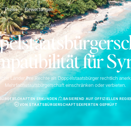
Preise
Bewertungen
ZULETZT AKTUALISIERT AM 19. MAI 2026
pelstaatsbürgersch
patibilität für Sy
lche Länder Ihre Rechte als Doppelstaatsbürger rechtlich ane
Mehrfachstaatsbürgerschaft einschränken oder verbieten.
SBÜRGERSCHAFTEN ERKUNDEN
BASIEREND AUF OFFIZIELLEN REG
VON STAATSBÜRGERSCHAFTSEXPERTEN GEPRÜFT