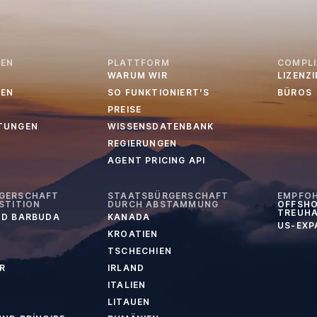
EN
PLATTFORM
COMPL
WARUM WIR
LIZENZ
EN
SO FUNKTIONIERT'S
BÜROS
PREISE
TUNGEN
WISSENSDATENBANK
REGIERUNGEN
AGENT PRICING API
GERSCHAFT
STAATSBÜRGERSCHAFT
EMPFO
STITION
DURCH ABSTAMMUNG
OFFSHO
TREUH
ND BARBUDA
KANADA
US-EXP
KROATIEN
TSCHECHIEN
R
IRLAND
ITALIEN
LITAUEN