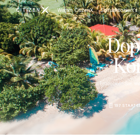
Zur Startseite von CitizenX
Warum CitizenX
So funktioniert's
Dop
Kom
Entdecken Sie, we
197 STAAT