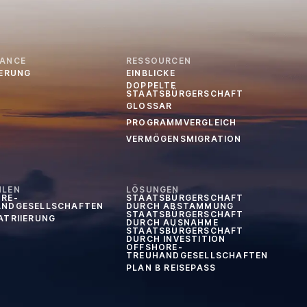
IANCE
RESSOURCEN
IERUNG
EINBLICKE
DOPPELTE
STAATSBÜRGERSCHAFT
GLOSSAR
PROGRAMMVERGLEICH
VERMÖGENSMIGRATION
HLEN
LÖSUNGEN
RE-
STAATSBÜRGERSCHAFT
ANDGESELLSCHAFTEN
DURCH ABSTAMMUNG
STAATSBÜRGERSCHAFT
ATRIIERUNG
DURCH AUSNAHME
STAATSBÜRGERSCHAFT
DURCH INVESTITION
OFFSHORE-
TREUHANDGESELLSCHAFTEN
PLAN B REISEPASS