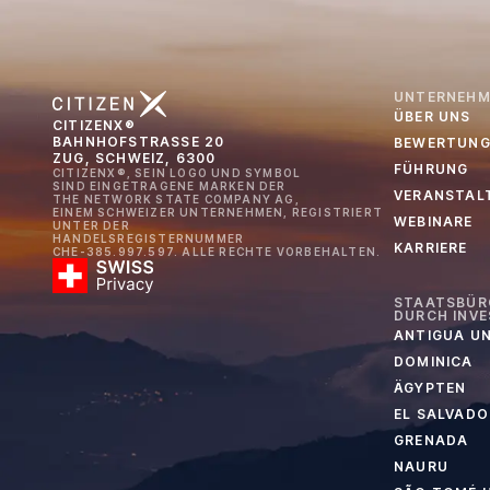
UNTERNEHM
ÜBER UNS
CITIZENX®
BAHNHOFSTRASSE 20
BEWERTUNG
ZUG, SCHWEIZ, 6300
FÜHRUNG
CITIZENX®, SEIN LOGO UND SYMBOL
SIND EINGETRAGENE MARKEN DER
VERANSTAL
THE NETWORK STATE COMPANY AG,
EINEM SCHWEIZER UNTERNEHMEN, REGISTRIERT
WEBINARE
UNTER DER
HANDELSREGISTERNUMMER
KARRIERE
CHE-385.997.597. ALLE RECHTE VORBEHALTEN.
STAATSBÜR
DURCH INVE
ANTIGUA U
DOMINICA
ÄGYPTEN
EL SALVADO
GRENADA
NAURU