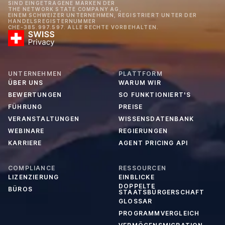
SIND EINGETRAGENE MARKEN DER
THE NETWORK STATE COMPANY AG,
EINEM SCHWEIZER UNTERNEHMEN, REGISTRIERT UNTER DER
HANDELSREGISTERNUMMER
CHE-385.997.597. ALLE RECHTE VORBEHALTEN.
UNTERNEHMEN
PLATTFORM
ÜBER UNS
WARUM WIR
BEWERTUNGEN
SO FUNKTIONIERT'S
FÜHRUNG
PREISE
VERANSTALTUNGEN
WISSENSDATENBANK
WEBINARE
REGIERUNGEN
KARRIERE
AGENT PRICING API
COMPLIANCE
RESSOURCEN
LIZENZIERUNG
EINBLICKE
DOPPELTE
BÜROS
STAATSBÜRGERSCHAFT
GLOSSAR
PROGRAMMVERGLEICH