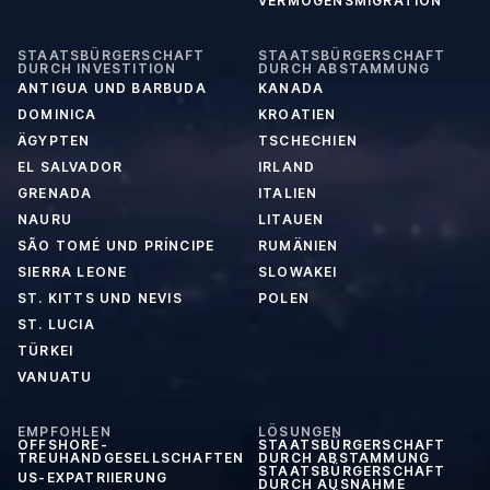
VERMÖGENSMIGRATION
STAATSBÜRGERSCHAFT
STAATSBÜRGERSCHAFT
DURCH INVESTITION
DURCH ABSTAMMUNG
ANTIGUA UND BARBUDA
KANADA
DOMINICA
KROATIEN
ÄGYPTEN
TSCHECHIEN
EL SALVADOR
IRLAND
GRENADA
ITALIEN
NAURU
LITAUEN
SÃO TOMÉ UND PRÍNCIPE
RUMÄNIEN
SIERRA LEONE
SLOWAKEI
ST. KITTS UND NEVIS
POLEN
ST. LUCIA
TÜRKEI
VANUATU
EMPFOHLEN
LÖSUNGEN
OFFSHORE-
STAATSBÜRGERSCHAFT
TREUHANDGESELLSCHAFTEN
DURCH ABSTAMMUNG
STAATSBÜRGERSCHAFT
US-EXPATRIIERUNG
DURCH AUSNAHME