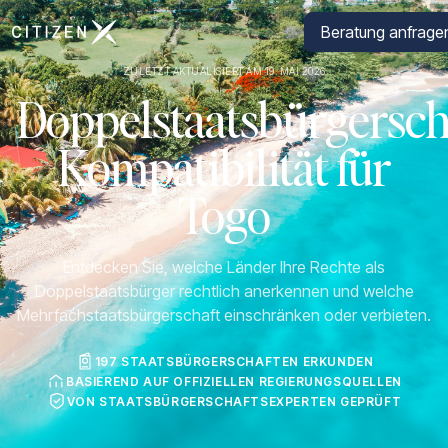
Zur Startseite von CitizenX
Beratung anfrage
ZULETZT AKTUALISIERT AM 19. MAI 2026
Doppelstaatsbürgersch
Kompatibilität für
Togo
Entdecken Sie, welche Länder Ihre Rechte als
Doppelstaatsbürger rechtlich anerkennen und welche
Mehrfachstaatsbürgerschaft einschränken oder verbieten.
197 STAATSBÜRGERSCHAFTEN ERKUNDEN
BASIEREND AUF OFFIZIELLEN REGIERUNGSQUELLEN
VON STAATSBÜRGERSCHAFTSEXPERTEN GEPRÜFT