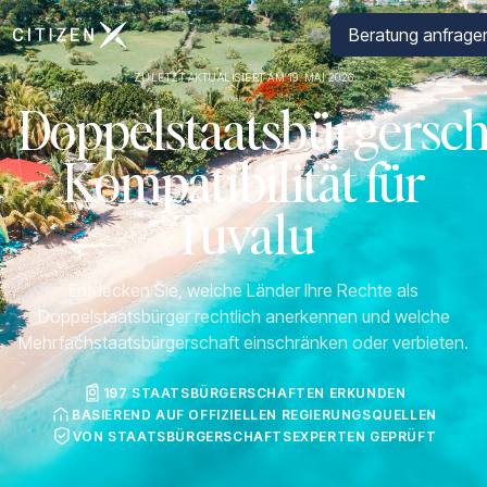
Zur Startseite von CitizenX
Beratung anfrage
ZULETZT AKTUALISIERT AM 19. MAI 2026
Doppelstaatsbürgersch
Kompatibilität für
Tuvalu
Entdecken Sie, welche Länder Ihre Rechte als
Doppelstaatsbürger rechtlich anerkennen und welche
Mehrfachstaatsbürgerschaft einschränken oder verbieten.
197 STAATSBÜRGERSCHAFTEN ERKUNDEN
BASIEREND AUF OFFIZIELLEN REGIERUNGSQUELLEN
VON STAATSBÜRGERSCHAFTSEXPERTEN GEPRÜFT