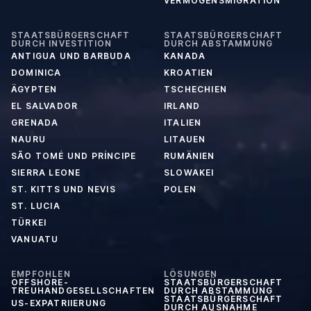
VERMÖGENSMIGRATION
STAATSBÜRGERSCHAFT
STAATSBÜRGERSCHAFT
DURCH INVESTITION
DURCH ABSTAMMUNG
ANTIGUA UND BARBUDA
KANADA
DOMINICA
KROATIEN
ÄGYPTEN
TSCHECHIEN
EL SALVADOR
IRLAND
GRENADA
ITALIEN
NAURU
LITAUEN
SÃO TOMÉ UND PRÍNCIPE
RUMÄNIEN
SIERRA LEONE
SLOWAKEI
ST. KITTS UND NEVIS
POLEN
ST. LUCIA
TÜRKEI
VANUATU
EMPFOHLEN
LÖSUNGEN
OFFSHORE-
STAATSBÜRGERSCHAFT
TREUHANDGESELLSCHAFTEN
DURCH ABSTAMMUNG
STAATSBÜRGERSCHAFT
US-EXPATRIIERUNG
DURCH AUSNAHME