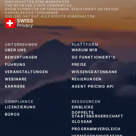
SIND EINGETRAGENE MARKEN DER
THE NETWORK STATE COMPANY AG,
EINEM SCHWEIZER UNTERNEHMEN, REGISTRIERT UNTER DER
HANDELSREGISTERNUMMER
CHE-385.997.597. ALLE RECHTE VORBEHALTEN.
UNTERNEHMEN
PLATTFORM
ÜBER UNS
WARUM WIR
BEWERTUNGEN
SO FUNKTIONIERT'S
FÜHRUNG
PREISE
VERANSTALTUNGEN
WISSENSDATENBANK
WEBINARE
REGIERUNGEN
KARRIERE
AGENT PRICING API
COMPLIANCE
RESSOURCEN
LIZENZIERUNG
EINBLICKE
DOPPELTE
BÜROS
STAATSBÜRGERSCHAFT
GLOSSAR
PROGRAMMVERGLEICH