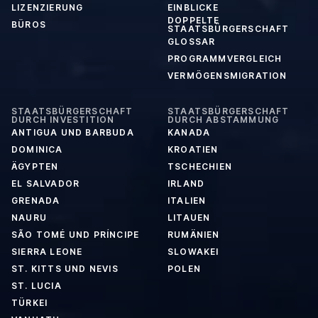
LIZENZIERUNG
EINBLICKE
DOPPELTE
BÜROS
STAATSBÜRGERSCHAFT
GLOSSAR
PROGRAMMVERGLEICH
VERMÖGENSMIGRATION
STAATSBÜRGERSCHAFT
STAATSBÜRGERSCHAFT
DURCH INVESTITION
DURCH ABSTAMMUNG
ANTIGUA UND BARBUDA
KANADA
DOMINICA
KROATIEN
ÄGYPTEN
TSCHECHIEN
EL SALVADOR
IRLAND
GRENADA
ITALIEN
NAURU
LITAUEN
SÃO TOMÉ UND PRÍNCIPE
RUMÄNIEN
SIERRA LEONE
SLOWAKEI
ST. KITTS UND NEVIS
POLEN
ST. LUCIA
TÜRKEI