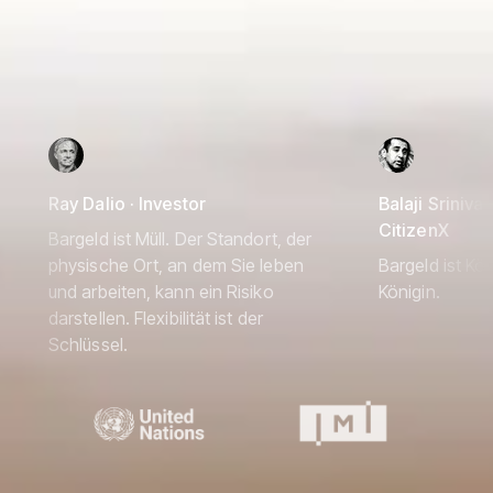
Ray Dalio · Investor
Balaji Srinivas
CitizenX
Bargeld ist Müll. Der Standort, der
physische Ort, an dem Sie leben
Bargeld ist Kön
und arbeiten, kann ein Risiko
Königin.
darstellen. Flexibilität ist der
Schlüssel.