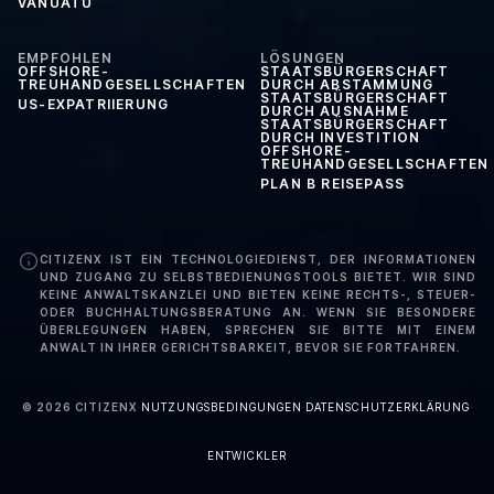
VANUATU
EMPFOHLEN
LÖSUNGEN
OFFSHORE-
STAATSBÜRGERSCHAFT
TREUHANDGESELLSCHAFTEN
DURCH ABSTAMMUNG
STAATSBÜRGERSCHAFT
US-EXPATRIIERUNG
DURCH AUSNAHME
STAATSBÜRGERSCHAFT
DURCH INVESTITION
OFFSHORE-
TREUHANDGESELLSCHAFTEN
PLAN B REISEPASS
CITIZENX IST EIN TECHNOLOGIEDIENST, DER INFORMATIONEN
UND ZUGANG ZU SELBSTBEDIENUNGSTOOLS BIETET. WIR SIND
KEINE ANWALTSKANZLEI UND BIETEN KEINE RECHTS-, STEUER-
ODER BUCHHALTUNGSBERATUNG AN. WENN SIE BESONDERE
ÜBERLEGUNGEN HABEN, SPRECHEN SIE BITTE MIT EINEM
ANWALT IN IHRER GERICHTSBARKEIT, BEVOR SIE FORTFAHREN.
©
2026
CITIZENX
·
NUTZUNGSBEDINGUNGEN
·
DATENSCHUTZERKLÄRUNG
·
ENTWICKLER