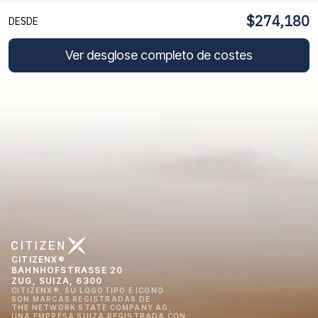
$274,180
DESDE
Ver desglose completo de costes
CITIZENX®
BAHNHOFSTRASSE 20
ZUG, SUIZA, 6300
CITIZENX®, SU LOGOTIPO E ICONO
SON MARCAS REGISTRADAS DE
THE NETWORK STATE COMPANY AG,
UNA EMPRESA SUIZA REGISTRADA CON