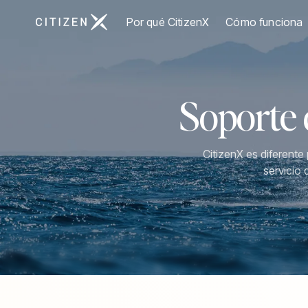
Ir a la página principal de CitizenX
Por qué CitizenX
Cómo funciona
Soporte 
CitizenX es diferente
servicio 