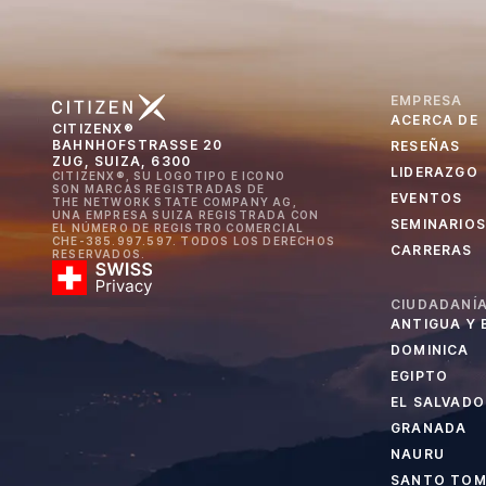
EMPRESA
ACERCA DE
CITIZENX®
BAHNHOFSTRASSE 20
RESEÑAS
ZUG, SUIZA, 6300
LIDERAZGO
CITIZENX®, SU LOGOTIPO E ICONO
SON MARCAS REGISTRADAS DE
EVENTOS
THE NETWORK STATE COMPANY AG,
UNA EMPRESA SUIZA REGISTRADA CON
SEMINARIOS
EL NÚMERO DE REGISTRO COMERCIAL
CHE-385.997.597. TODOS LOS DERECHOS
CARRERAS
RESERVADOS.
CIUDADANÍA
ANTIGUA Y
DOMINICA
EGIPTO
EL SALVADO
GRANADA
NAURU
SANTO TOMÉ