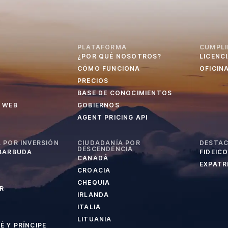
PLATAFORMA
CUMPLI
¿POR QUÉ NOSOTROS?
LICENC
CÓMO FUNCIONA
OFICIN
PRECIOS
BASE DE CONOCIMIENTOS
 WEB
GOBIERNOS
AGENT PRICING API
 POR INVERSIÓN
CIUDADANÍA POR
DESTA
DESCENDENCIA
 BARBUDA
FIDEIC
CANADÁ
EXPATRI
CROACIA
CHEQUIA
R
IRLANDA
ITALIA
LITUANIA
 Y PRÍNCIPE