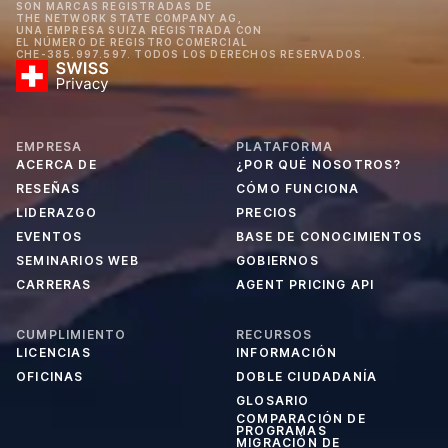
SON MARCAS REGISTRADAS DE
THE NETWORK STATE COMPANY AG,
UNA EMPRESA SUIZA REGISTRADA CON
EL NÚMERO DE REGISTRO COMERCIAL
CHE-385.997.597. TODOS LOS DERECHOS RESERVADOS.
EMPRESA
PLATAFORMA
ACERCA DE
¿POR QUÉ NOSOTROS?
RESEÑAS
CÓMO FUNCIONA
LIDERAZGO
PRECIOS
EVENTOS
BASE DE CONOCIMIENTOS
SEMINARIOS WEB
GOBIERNOS
CARRERAS
AGENT PRICING API
CUMPLIMIENTO
RECURSOS
LICENCIAS
INFORMACIÓN
OFICINAS
DOBLE CIUDADANÍA
GLOSARIO
COMPARACIÓN DE
PROGRAMAS
MIGRACIÓN DE