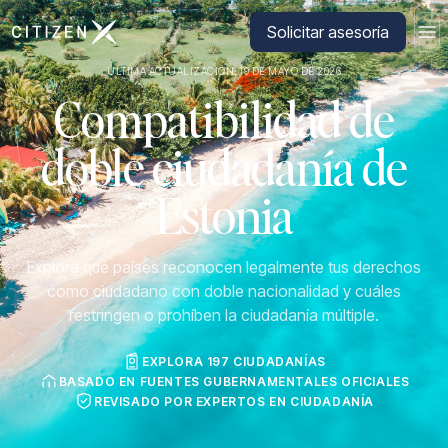
Ir a la página principal de CitizenX
Solicitar asesoría
ÚLTIMA ACTUALIZACIÓN: 19 DE MAYO DE 2026
Compatibilidad de
doble ciudadanía de
Estonia
Explora qué países reconocen legalmente tus derechos
como ciudadano con doble nacionalidad y cuáles
restringen o prohíben la ciudadanía múltiple.
EXPLORA 197 CIUDADANÍAS
BASADO EN FUENTES GUBERNAMENTALES OFICIALES
REVISADO POR EXPERTOS EN CIUDADANÍA