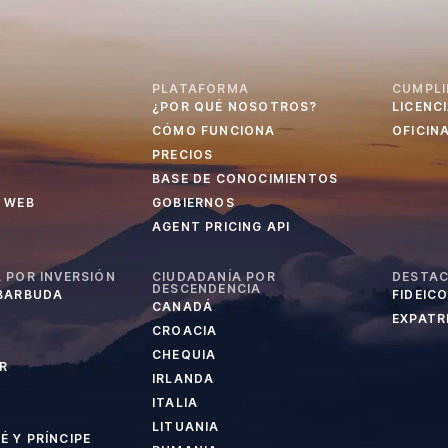
PLATAFORMA
CUMPLI
¿POR QUÉ NOSOTROS?
LICENC
CÓMO FUNCIONA
OFICIN
PRECIOS
BASE DE CONOCIMIENTOS
 WEB
GOBIERNOS
AGENT PRICING API
 POR INVERSIÓN
CIUDADANÍA POR
DESTA
DESCENDENCIA
 BARBUDA
FIDEIC
CANADÁ
EXPATRI
CROACIA
CHEQUIA
R
IRLANDA
ITALIA
LITUANIA
 Y PRÍNCIPE