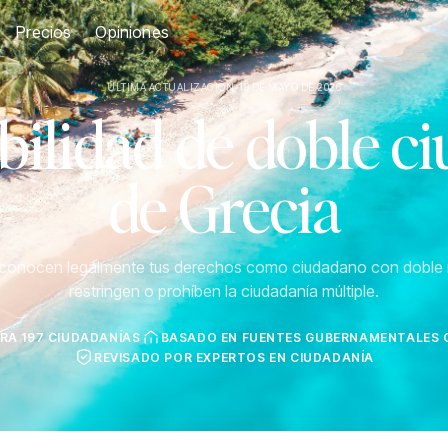
Precios
Opiniones
ÚLTIMA ACTUALIZACIÓN: 19 DE MAYO DE 2026
ilidad de doble c
de Grecia
econocen legalmente tus derechos como ciudadano con doble 
restringen o prohíben la ciudadanía múltiple.
RA 197 CIUDADANÍAS
BASADO EN FUENTES GUBERNAMENTALES O
REVISADO POR EXPERTOS EN CIUDADANÍA