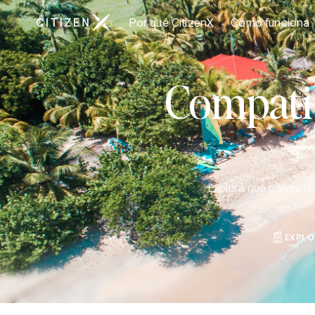
Ir a la página principal de CitizenX
Por qué CitizenX
Cómo funciona
Compatib
Explora qué países r
EXPLO