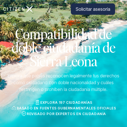
Ir a la página principal de CitizenX
Solicitar asesoría
ÚLTIMA ACTUALIZACIÓN: 19 DE MAYO DE 2026
Compatibilidad de
doble ciudadanía de
Sierra Leona
Explora qué países reconocen legalmente tus derechos
como ciudadano con doble nacionalidad y cuáles
restringen o prohíben la ciudadanía múltiple.
EXPLORA 197 CIUDADANÍAS
BASADO EN FUENTES GUBERNAMENTALES OFICIALES
REVISADO POR EXPERTOS EN CIUDADANÍA