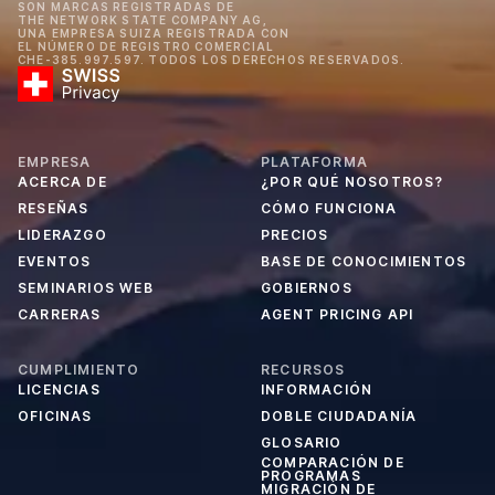
SON MARCAS REGISTRADAS DE
THE NETWORK STATE COMPANY AG,
UNA EMPRESA SUIZA REGISTRADA CON
EL NÚMERO DE REGISTRO COMERCIAL
CHE-385.997.597. TODOS LOS DERECHOS RESERVADOS.
EMPRESA
PLATAFORMA
ACERCA DE
¿POR QUÉ NOSOTROS?
RESEÑAS
CÓMO FUNCIONA
LIDERAZGO
PRECIOS
EVENTOS
BASE DE CONOCIMIENTOS
SEMINARIOS WEB
GOBIERNOS
CARRERAS
AGENT PRICING API
CUMPLIMIENTO
RECURSOS
LICENCIAS
INFORMACIÓN
OFICINAS
DOBLE CIUDADANÍA
GLOSARIO
COMPARACIÓN DE
PROGRAMAS
MIGRACIÓN DE