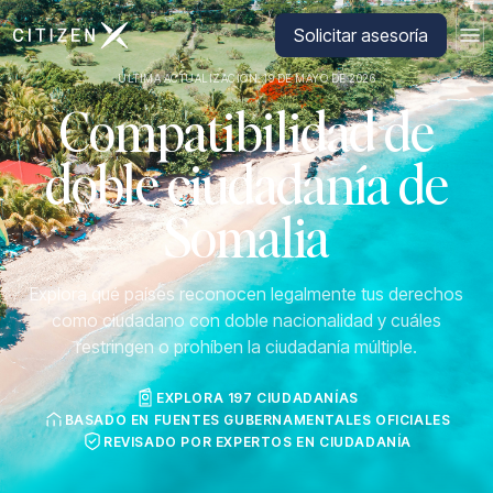
Ir a la página principal de CitizenX
Solicitar asesoría
ÚLTIMA ACTUALIZACIÓN: 19 DE MAYO DE 2026
Compatibilidad de
doble ciudadanía de
Somalia
Explora qué países reconocen legalmente tus derechos
como ciudadano con doble nacionalidad y cuáles
restringen o prohíben la ciudadanía múltiple.
EXPLORA 197 CIUDADANÍAS
BASADO EN FUENTES GUBERNAMENTALES OFICIALES
REVISADO POR EXPERTOS EN CIUDADANÍA