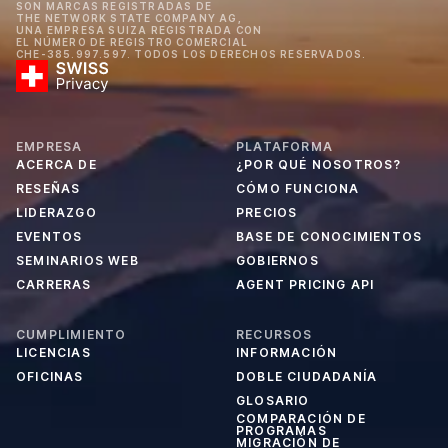
SON MARCAS REGISTRADAS DE
THE NETWORK STATE COMPANY AG,
UNA EMPRESA SUIZA REGISTRADA CON
EL NÚMERO DE REGISTRO COMERCIAL
CHE-385.997.597. TODOS LOS DERECHOS RESERVADOS.
EMPRESA
PLATAFORMA
ACERCA DE
¿POR QUÉ NOSOTROS?
RESEÑAS
CÓMO FUNCIONA
LIDERAZGO
PRECIOS
EVENTOS
BASE DE CONOCIMIENTOS
SEMINARIOS WEB
GOBIERNOS
CARRERAS
AGENT PRICING API
CUMPLIMIENTO
RECURSOS
LICENCIAS
INFORMACIÓN
OFICINAS
DOBLE CIUDADANÍA
GLOSARIO
COMPARACIÓN DE
PROGRAMAS
MIGRACIÓN DE