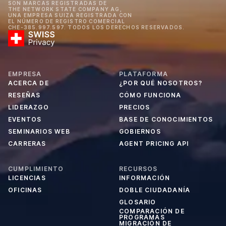
SON MARCAS REGISTRADAS DE
THE NETWORK STATE COMPANY AG,
UNA EMPRESA SUIZA REGISTRADA CON
EL NÚMERO DE REGISTRO COMERCIAL
CHE-385.997.597. TODOS LOS DERECHOS RESERVADOS.
EMPRESA
PLATAFORMA
ACERCA DE
¿POR QUÉ NOSOTROS?
RESEÑAS
CÓMO FUNCIONA
LIDERAZGO
PRECIOS
EVENTOS
BASE DE CONOCIMIENTOS
SEMINARIOS WEB
GOBIERNOS
CARRERAS
AGENT PRICING API
CUMPLIMIENTO
RECURSOS
LICENCIAS
INFORMACIÓN
OFICINAS
DOBLE CIUDADANÍA
GLOSARIO
COMPARACIÓN DE
PROGRAMAS
MIGRACIÓN DE