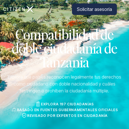
Ir a la página principal de CitizenX
Solicitar asesoría
ÚLTIMA ACTUALIZACIÓN: 19 DE MAYO DE 2026
Compatibilidad de
doble ciudadanía de
Tanzania
Explora qué países reconocen legalmente tus derechos
como ciudadano con doble nacionalidad y cuáles
restringen o prohíben la ciudadanía múltiple.
EXPLORA 197 CIUDADANÍAS
BASADO EN FUENTES GUBERNAMENTALES OFICIALES
REVISADO POR EXPERTOS EN CIUDADANÍA