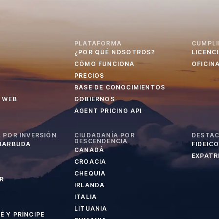
PLATAFORMA
CUMPLI
¿POR QUÉ NOSOTROS?
LICENC
CÓMO FUNCIONA
OFICIN
PRECIOS
BASE DE CONOCIMIENTOS
 WEB
GOBIERNOS
AGENT PRICING API
 POR INVERSIÓN
CIUDADANÍA POR
DESTA
DESCENDENCIA
 BARBUDA
FIDEIC
CANADÁ
EXPATRI
CROACIA
CHEQUIA
R
IRLANDA
ITALIA
LITUANIA
 Y PRÍNCIPE