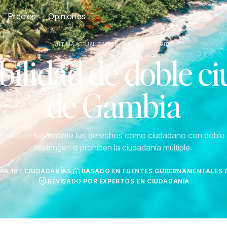
Precios
Opiniones
ÚLTIMA ACTUALIZACIÓN: 19 DE MAYO DE 2026
ilidad de doble c
de Gambia
econocen legalmente tus derechos como ciudadano con doble 
restringen o prohíben la ciudadanía múltiple.
RA 197 CIUDADANÍAS
BASADO EN FUENTES GUBERNAMENTALES O
REVISADO POR EXPERTOS EN CIUDADANÍA