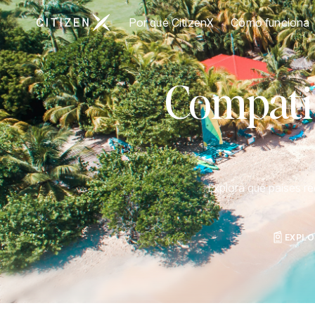
Ir a la página principal de CitizenX
Por qué CitizenX
Cómo funciona
Compatib
Explora qué países r
EXPLO