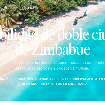
Precios
Opiniones
ÚLTIMA ACTUALIZACIÓN: 19 DE MAYO DE 2026
ilidad de doble c
de Zimbabue
econocen legalmente tus derechos como ciudadano con doble 
restringen o prohíben la ciudadanía múltiple.
RA 197 CIUDADANÍAS
BASADO EN FUENTES GUBERNAMENTALES O
REVISADO POR EXPERTOS EN CIUDADANÍA