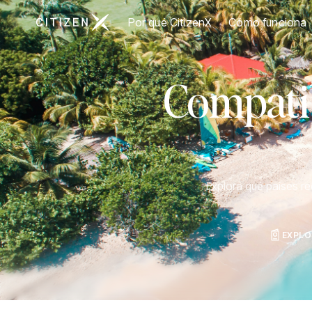
Ir a la página principal de CitizenX
Por qué CitizenX
Cómo funciona
Compatib
Explora qué países r
EXPLO