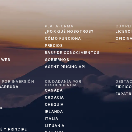
PLATAFORMA
CUMPLI
¿POR QUÉ NOSOTROS?
LICENC
CÓMO FUNCIONA
OFICIN
PRECIOS
BASE DE CONOCIMIENTOS
 WEB
GOBIERNOS
AGENT PRICING API
 POR INVERSIÓN
CIUDADANÍA POR
DESTA
DESCENDENCIA
 BARBUDA
FIDEIC
CANADÁ
EXPATRI
CROACIA
CHEQUIA
R
IRLANDA
ITALIA
LITUANIA
 Y PRÍNCIPE