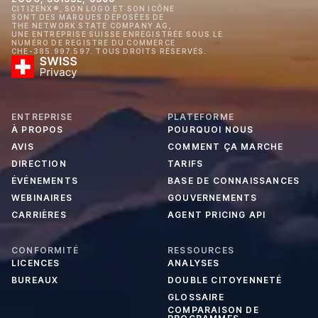
CITIZENX®, SON LOGO ET SON ICÔNE
SONT DES MARQUES DÉPOSÉES DE
THE NETWORK STATE COMPANY AG,
UNE ENTREPRISE SUISSE ENREGISTRÉE SOUS LE
NUMÉRO DE REGISTRE DU COMMERCE
CHE-385.997.597. TOUS DROITS RÉSERVÉS.
ENTREPRISE
PLATEFORME
À PROPOS
POURQUOI NOUS
AVIS
COMMENT ÇA MARCHE
DIRECTION
TARIFS
ÉVÉNEMENTS
BASE DE CONNAISSANCES
WEBINAIRES
GOUVERNEMENTS
CARRIÈRES
AGENT PRICING API
CONFORMITÉ
RESSOURCES
LICENCES
ANALYSES
BUREAUX
DOUBLE CITOYENNETÉ
GLOSSAIRE
COMPARAISON DE