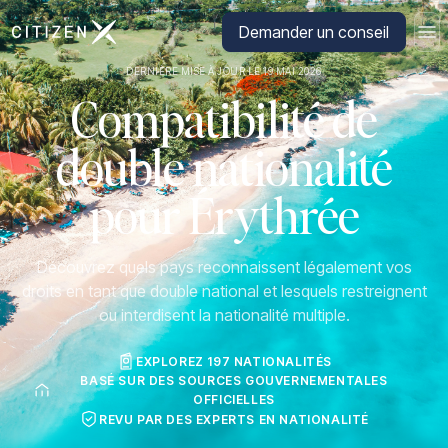
Aller à la page d'accueil de CitizenX
Demander un conseil
DERNIÈRE MISE À JOUR LE 19 MAI 2026
Compatibilité de
double nationalité
pour Érythrée
Découvrez quels pays reconnaissent légalement vos
droits en tant que double national et lesquels restreignent
ou interdisent la nationalité multiple.
EXPLOREZ 197 NATIONALITÉS
BASÉ SUR DES SOURCES GOUVERNEMENTALES
OFFICIELLES
REVU PAR DES EXPERTS EN NATIONALITÉ