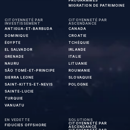
PROGRAMMES
MIGRATION DE PATRIMOINE
CITOYENNETÉ PAR
CITOYENNETÉ PAR
INVESTISSEMENT
ASCENDANCE
ANTIGUA-ET-BARBUDA
CANADA
DOMINIQUE
CROATIE
ÉGYPTE
TCHÉQUIE
EL SALVADOR
IRLANDE
GRENADE
ITALIE
NAURU
LITUANIE
SÃO TOMÉ-ET-PRINCIPE
ROUMANIE
SIERRA LEONE
SLOVAQUIE
SAINT-KITTS-ET-NEVIS
POLOGNE
SAINTE-LUCIE
TURQUIE
VANUATU
EN VEDETTE
SOLUTIONS
CITOYENNETÉ PAR
FIDUCIES OFFSHORE
ASCENDANCE