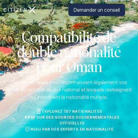
Aller à la page d'accueil de CitizenX
Demander un conseil
DERNIÈRE MISE À JOUR LE 19 MAI 2026
Compatibilité de
double nationalité
pour Oman
Découvrez quels pays reconnaissent légalement vos
droits en tant que double national et lesquels restreignent
ou interdisent la nationalité multiple.
EXPLOREZ 197 NATIONALITÉS
BASÉ SUR DES SOURCES GOUVERNEMENTALES
OFFICIELLES
REVU PAR DES EXPERTS EN NATIONALITÉ