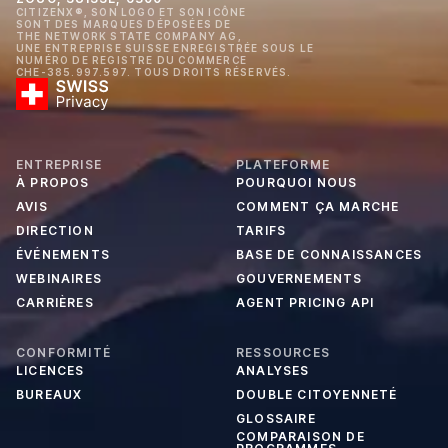
CITIZENX®, SON LOGO ET SON ICÔNE
SONT DES MARQUES DÉPOSÉES DE
THE NETWORK STATE COMPANY AG,
UNE ENTREPRISE SUISSE ENREGISTRÉE SOUS LE
NUMÉRO DE REGISTRE DU COMMERCE
CHE-385.997.597. TOUS DROITS RÉSERVÉS.
ENTREPRISE
PLATEFORME
À PROPOS
POURQUOI NOUS
AVIS
COMMENT ÇA MARCHE
DIRECTION
TARIFS
ÉVÉNEMENTS
BASE DE CONNAISSANCES
WEBINAIRES
GOUVERNEMENTS
CARRIÈRES
AGENT PRICING API
CONFORMITÉ
RESSOURCES
LICENCES
ANALYSES
BUREAUX
DOUBLE CITOYENNETÉ
GLOSSAIRE
COMPARAISON DE