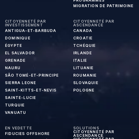
PROGRAMMES
MIGRATION DE PATRIMOINE
CITOYENNETÉ PAR
CITOYENNETÉ PAR
INVESTISSEMENT
ASCENDANCE
ANTIGUA-ET-BARBUDA
CANADA
DOMINIQUE
CROATIE
ÉGYPTE
TCHÉQUIE
EL SALVADOR
IRLANDE
GRENADE
ITALIE
NAURU
LITUANIE
SÃO TOMÉ-ET-PRINCIPE
ROUMANIE
SIERRA LEONE
SLOVAQUIE
SAINT-KITTS-ET-NEVIS
POLOGNE
SAINTE-LUCIE
TURQUIE
VANUATU
EN VEDETTE
SOLUTIONS
CITOYENNETÉ PAR
FIDUCIES OFFSHORE
ASCENDANCE