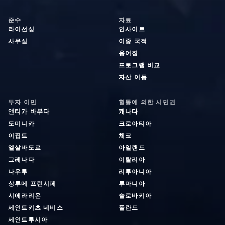
준수
자료
라이선싱
인사이트
사무실
이중 국적
용어집
프로그램 비교
자산 이동
투자 이민
혈통에 의한 시민권
앤티가 바부다
캐나다
도미니카
크로아티아
이집트
체코
엘살바도르
아일랜드
그레나다
이탈리아
나우루
리투아니아
상투메 프린시페
루마니아
시에라리온
슬로바키아
세인트키츠 네비스
폴란드
세인트루시아