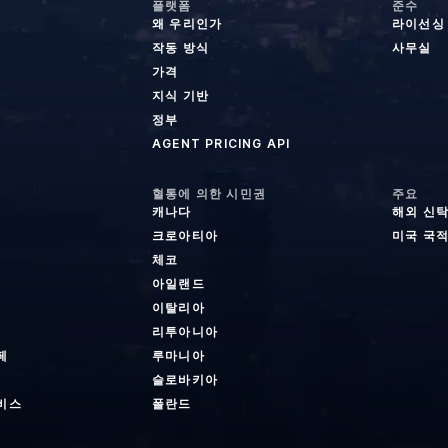
플랫폼
준수
왜 우리인가
라이선싱
작동 방식
사무실
가격
지식 기반
정부
AGENT PRICING API
혈통에 의한 시민권
주요
캐나다
해외 신
크로아티아
미국 국적
체코
아일랜드
이탈리아
리투아니아
페
루마니아
슬로바키아
비스
폴란드