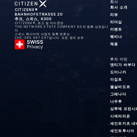
회사
회사 소개
CITIZENX®
BAHNHOFSTRASSE 20
리뷰
추크, 스위스, 6300
리더십
CITIZENX®, 로고 및 아이콘은
THE NETWORK STATE COMPANY AG의 등록 상표입니
이벤트
다.
스위스 회사이며 사업자 등록 번호는
웨비나
CHE-385.997.597입니다. 모든 권리 보유.
채용
투자 이민
앤티가 바부다
도미니카
이집트
엘살바도르
그레나다
나우루
상투메 프린시
시에라리온
세인트키츠 네
세인트루시아