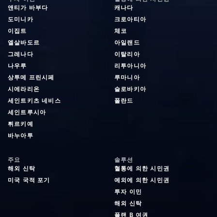
앤티가 바부다
캐나다
도미니카
크로아티아
이집트
체코
엘살바도르
아일랜드
그레나다
이탈리아
나우루
리투아니아
상투메 프린시페
루마니아
시에라리온
슬로바키아
세인트키츠 네비스
폴란드
세인트루시아
튀르키예
바누아투
주요
솔루션
해외 신탁
혈통에 의한 시민권
미국 국적 포기
예외에 의한 시민권
투자 이민
해외 신탁
플랜 B 여권