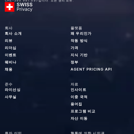
CHE-385.997.597입니다. 모든 권리 보유.
회사
플랫폼
회사 소개
왜 우리인가
리뷰
작동 방식
리더십
가격
이벤트
지식 기반
웨비나
정부
채용
AGENT PRICING API
준수
자료
라이선싱
인사이트
사무실
이중 국적
용어집
프로그램 비교
자산 이동
투자 이민
혈통에 의한 시민권