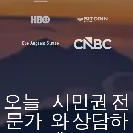
오늘 _시민권 전
문가_와 상담하