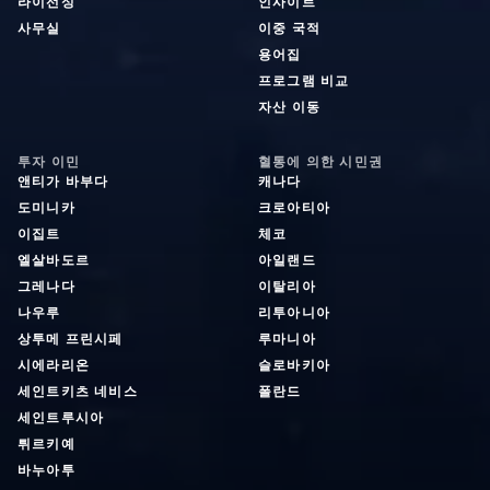
라이선싱
인사이트
사무실
이중 국적
용어집
프로그램 비교
자산 이동
투자 이민
혈통에 의한 시민권
앤티가 바부다
캐나다
도미니카
크로아티아
이집트
체코
엘살바도르
아일랜드
그레나다
이탈리아
나우루
리투아니아
상투메 프린시페
루마니아
시에라리온
슬로바키아
세인트키츠 네비스
폴란드
세인트루시아
튀르키예
바누아투