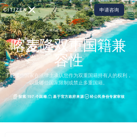
前往 CitizenX 首页
申请咨询
最后更新：2026年5月19日
喀麦隆双重国籍兼
容性
了解哪些国家在法律上承认您作为双重国籍持有人的权利，
以及哪些国家限制或禁止多重国籍。
探索 197 个国籍
基于官方政府来源
经公民身份专家审核