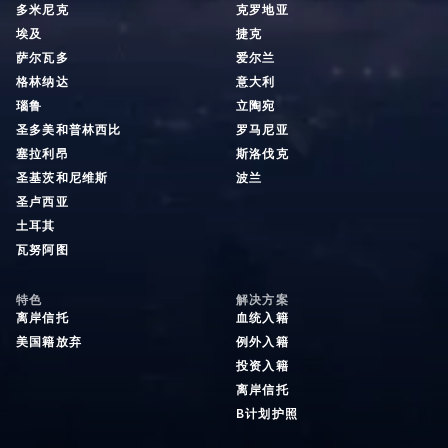
多米尼克
克罗地亚
埃及
捷克
萨尔瓦多
爱尔兰
格林纳达
意大利
瑙鲁
立陶宛
圣多美和普林西比
罗马尼亚
塞拉利昂
斯洛伐克
圣基茨和尼维斯
波兰
圣卢西亚
土耳其
瓦努阿图
特色
解决方案
离岸信托
血统入籍
美国籍放弃
例外入籍
投资入籍
离岸信托
B计划护照