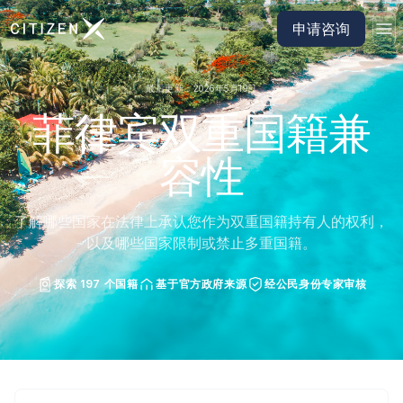
前往 CitizenX 首页
申请咨询
最后更新：2026年5月19日
菲律宾双重国籍兼
容性
了解哪些国家在法律上承认您作为双重国籍持有人的权利，
以及哪些国家限制或禁止多重国籍。
探索 197 个国籍
基于官方政府来源
经公民身份专家审核