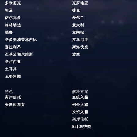
多米尼克
克罗地亚
埃及
捷克
萨尔瓦多
爱尔兰
格林纳达
意大利
瑙鲁
立陶宛
圣多美和普林西比
罗马尼亚
塞拉利昂
斯洛伐克
圣基茨和尼维斯
波兰
圣卢西亚
土耳其
瓦努阿图
特色
解决方案
离岸信托
血统入籍
美国籍放弃
例外入籍
投资入籍
离岸信托
B计划护照