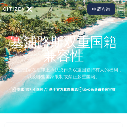
前往 CitizenX 首页
申请咨询
最后更新：2026年5月19日
塞浦路斯双重国籍
兼容性
了解哪些国家在法律上承认您作为双重国籍持有人的权利，
以及哪些国家限制或禁止多重国籍。
探索 197 个国籍
基于官方政府来源
经公民身份专家审核