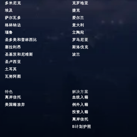
多米尼克
克罗地亚
埃及
捷克
萨尔瓦多
爱尔兰
格林纳达
意大利
瑙鲁
立陶宛
圣多美和普林西比
罗马尼亚
塞拉利昂
斯洛伐克
圣基茨和尼维斯
波兰
圣卢西亚
土耳其
瓦努阿图
特色
解决方案
离岸信托
血统入籍
美国籍放弃
例外入籍
投资入籍
离岸信托
B计划护照