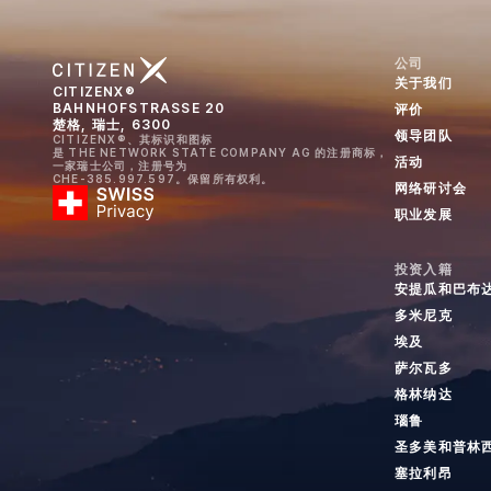
公司
关于我们
CITIZENX®
BAHNHOFSTRASSE 20
评价
楚格, 瑞士, 6300
领导团队
CITIZENX®、其标识和图标
是 THE NETWORK STATE COMPANY AG 的注册商标，
活动
一家瑞士公司，注册号为
CHE-385.997.597。保留所有权利。
网络研讨会
职业发展
投资入籍
安提瓜和巴布
多米尼克
埃及
萨尔瓦多
格林纳达
瑙鲁
圣多美和普林
塞拉利昂