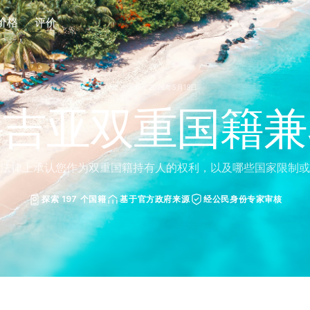
价格
评价
最后更新：2026年5月19日
鲁吉亚双重国籍兼
法律上承认您作为双重国籍持有人的权利，以及哪些国家限制或
探索 197 个国籍
基于官方政府来源
经公民身份专家审核