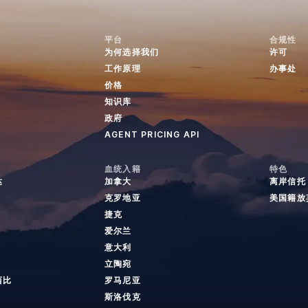
平台
合规性
为何选择我们
许可
工作原理
办事处
价格
知识库
政府
AGENT PRICING API
血统入籍
特色
达
加拿大
离岸信托
克罗地亚
美国籍放
捷克
爱尔兰
意大利
立陶宛
西比
罗马尼亚
斯洛伐克