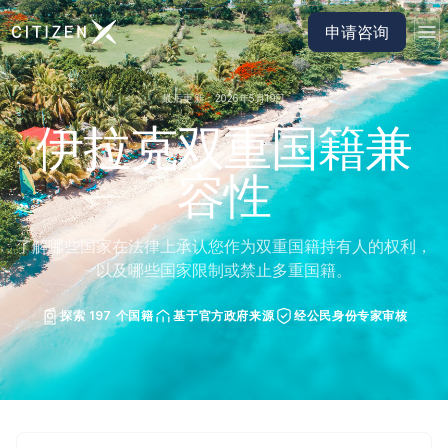
前往 CitizenX 首页
申请咨询
最后更新：2026年5月19日
伊拉克双重国籍兼
容性
了解哪些国家在法律上承认您作为双重国籍持有人的权利，
以及哪些国家限制或禁止多重国籍。
探索 197 个国籍
基于官方政府来源
经公民身份专家审核