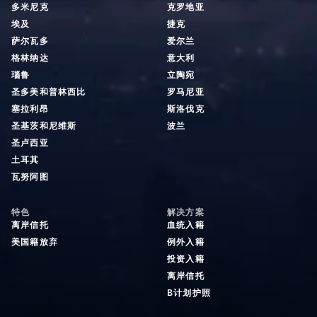
多米尼克
克罗地亚
埃及
捷克
萨尔瓦多
爱尔兰
格林纳达
意大利
瑙鲁
立陶宛
圣多美和普林西比
罗马尼亚
塞拉利昂
斯洛伐克
圣基茨和尼维斯
波兰
圣卢西亚
土耳其
瓦努阿图
特色
解决方案
离岸信托
血统入籍
美国籍放弃
例外入籍
投资入籍
离岸信托
B计划护照