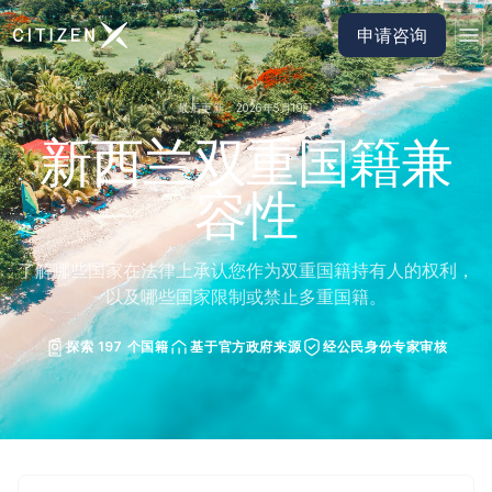
前往 CitizenX 首页
申请咨询
最后更新：2026年5月19日
新西兰双重国籍兼
容性
了解哪些国家在法律上承认您作为双重国籍持有人的权利，
以及哪些国家限制或禁止多重国籍。
探索 197 个国籍
基于官方政府来源
经公民身份专家审核