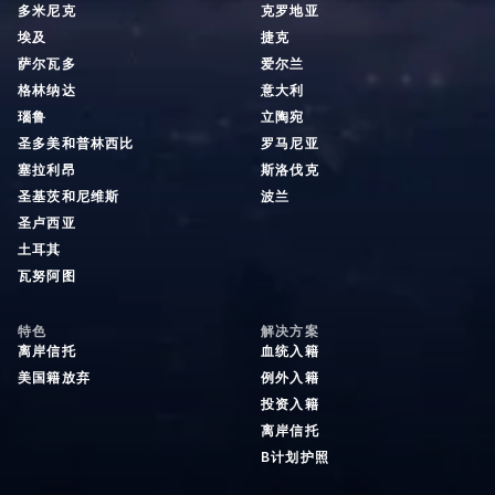
多米尼克
克罗地亚
埃及
捷克
萨尔瓦多
爱尔兰
格林纳达
意大利
瑙鲁
立陶宛
圣多美和普林西比
罗马尼亚
塞拉利昂
斯洛伐克
圣基茨和尼维斯
波兰
圣卢西亚
土耳其
瓦努阿图
特色
解决方案
离岸信托
血统入籍
美国籍放弃
例外入籍
投资入籍
离岸信托
B计划护照