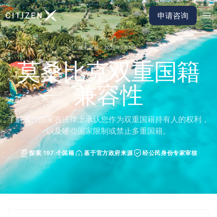
前往 CitizenX 首页
申请咨询
最后更新：2026年5月19日
莫桑比克双重国籍
兼容性
了解哪些国家在法律上承认您作为双重国籍持有人的权利，
以及哪些国家限制或禁止多重国籍。
探索 197 个国籍
基于官方政府来源
经公民身份专家审核