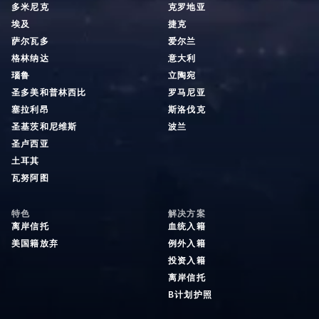
多米尼克
克罗地亚
埃及
捷克
萨尔瓦多
爱尔兰
格林纳达
意大利
瑙鲁
立陶宛
圣多美和普林西比
罗马尼亚
塞拉利昂
斯洛伐克
圣基茨和尼维斯
波兰
圣卢西亚
土耳其
瓦努阿图
特色
解决方案
离岸信托
血统入籍
美国籍放弃
例外入籍
投资入籍
离岸信托
B计划护照