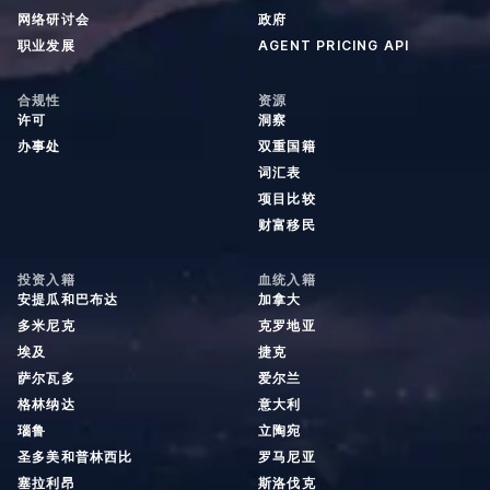
网络研讨会
政府
职业发展
AGENT PRICING API
合规性
资源
许可
洞察
办事处
双重国籍
词汇表
项目比较
财富移民
投资入籍
血统入籍
安提瓜和巴布达
加拿大
多米尼克
克罗地亚
埃及
捷克
萨尔瓦多
爱尔兰
格林纳达
意大利
瑙鲁
立陶宛
圣多美和普林西比
罗马尼亚
塞拉利昂
斯洛伐克