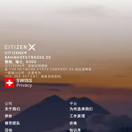
CITIZENX®
BAHNHOFSTRASSE 20
楚格, 瑞士, 6300
CITIZENX®、其标识和图标
是 THE NETWORK STATE COMPANY AG 的注册商标，
一家瑞士公司，注册号为
CHE-385.997.597。保留所有权利。
公司
平台
关于我们
为何选择我们
评价
工作原理
领导团队
价格
活动
知识库