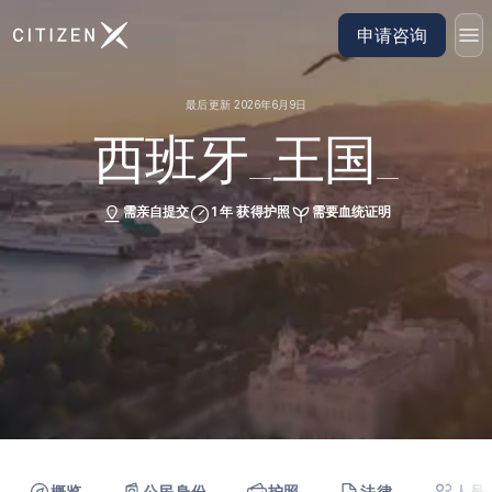
前往 CitizenX 首页
申请咨询
最后更新 2026年6月9日
西班牙_王国_
需亲自提交
1 年 获得护照
需要血统证明
概览
公民身份
护照
法律
人员